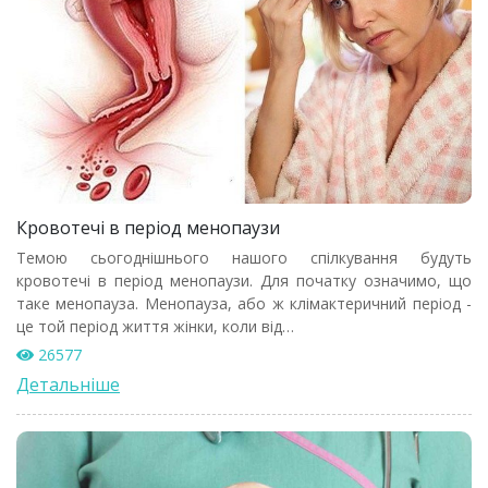
Кровотечі в період менопаузи
Темою сьогоднішнього нашого спілкування будуть
кровотечі в період менопаузи. Для початку означимо, що
таке менопауза. Менопауза, або ж клімактеричний період -
це той період життя жінки, коли від…
26577
Детальніше