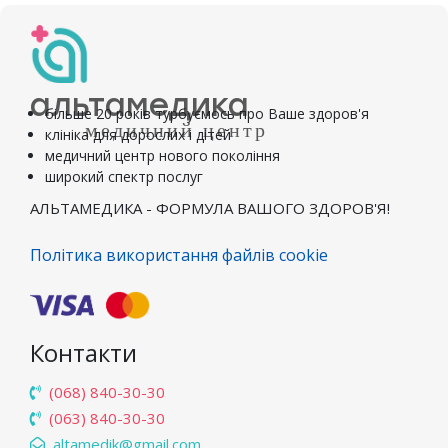
альтамедика
більше 20 років турбуємось про Ваше здоров'я
медичний центр
клініка для дорослих і дітей
медичний центр нового покоління
широкий спектр послуг
АЛЬТАМЕДИКА - ФОРМУЛА ВАШОГО ЗДОРОВ'Я!
Політика використання файлів cookie
Контакти
(068) 840-30-30
(063) 840-30-30
altamedik@gmail.com