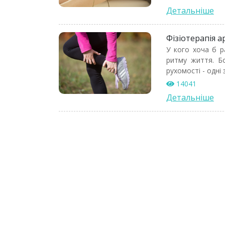
Детальніше
Фізіотерапія а
У кого хоча б р
ритму життя. Бо
рухомості - одні
14041
Детальніше