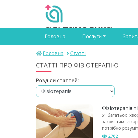
альтамедика
Головна
Послуги
Запит
медичний центр
Головна
Статті
СТАТТІ ПРО ФІЗІОТЕРАПІЮ
Розділи статтей:
Фізіотерапія п
У багатьох хвор
закриттям ліка
потрібно розумі
2762