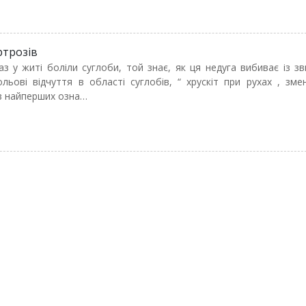
ртрозів
аз у житі боліли суглоби, той знає, як ця недуга вибиває із з
льові відчуття в області суглобів, “ хрускіт при рухах , зм
 з найперших озна…