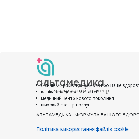
альтамедика
більше 20 років турбуємось про Ваше здоров
медичний центр
клініка для дорослих і дітей
медичний центр нового покоління
широкий спектр послуг
АЛЬТАМЕДИКА - ФОРМУЛА ВАШОГО ЗДОРО
Політика використання файлів cookie