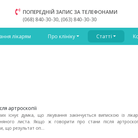
ПОПЕРЕДНІЙ ЗАПИС ЗА ТЕЛЕФОНАМИ
(068) 840-30-30, (063) 840-30-30
ання лікарям
Про клініку
Статті
К
ісля артроскопії
их існує думка, що лікування закінчується випискою із ліка
рняного листа. Якщо ж говорити про стани після артроскоп
ти, що результат оп…