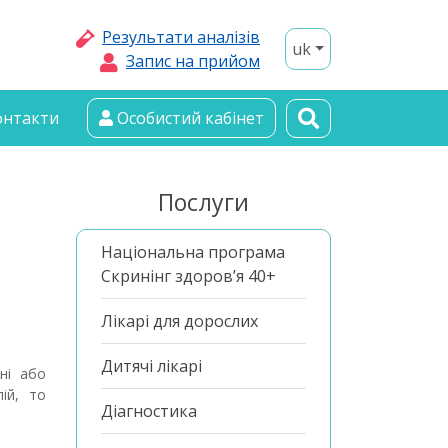
Результати аналізів
uk
Запис на прийом
онтакти
Особистий кабінет
Послуги
Національна програма
Скринінг здоров’я 40+
Лікарі для дорослих
Дитячі лікарі
рні або
ій, то
Діагностика