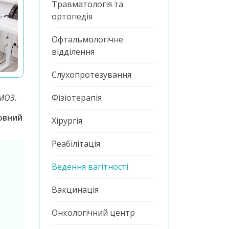
Травматологія та
ортопедія
Офтальмологічне
відділення
Слухопротезування
 МОЗ.
Фізіотерапія
повний
Хірургія
Реабілітація
Ведення вагітності
Вакцинація
Онкологічний центр