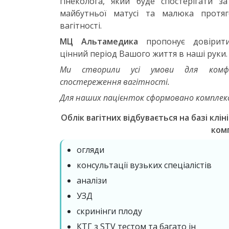
гінеколога, який буде спостерігати з
майбутньої матусі та малюка протяг
вагітності.
МЦ Альтамедика
пропонує довірит
цінний період Вашого життя в наші руки.
Ми створили усі умови для комф
спостереження вагітності.
Для наших пацієнток сформовано комплексн
Облік вагітних відбувається на базі клін
ком
огляди
консультації вузьких спеціалістів
аналізи
УЗД
скринінги плоду
КТГ з STV тестом та багато ін