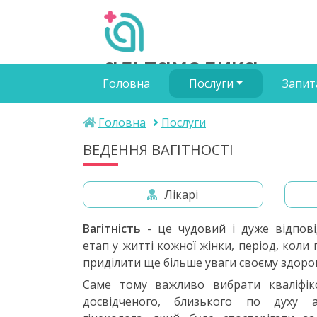
альтамедика
Головна
Послуги
Запит
медичний центр
Головна
Послуги
ВЕДЕННЯ ВАГІТНОСТІ
Лікарі
Вагітність
- це чудовий і дуже відпов
етап у житті кожної жінки, період, коли
приділити ще більше уваги своєму здоро
Саме тому важливо вибрати кваліфік
досвідченого, близького по духу а