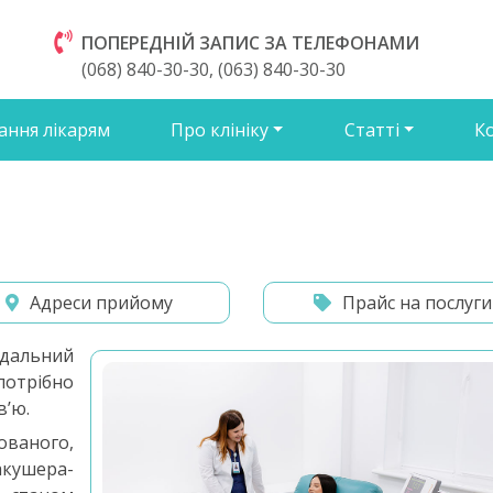
ПОПЕРЕДНІЙ ЗАПИС ЗА ТЕЛЕФОНАМИ
(068) 840-30-30, (063) 840-30-30
ання лікарям
Про клініку
Статті
К
Адреси прийому
Прайс на послуги
ідальний
 потрібно
в’ю.
ованого,
кушера-