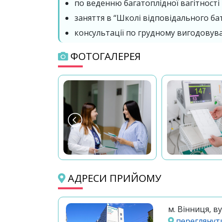
по веденню багатоплідної вагітності
заняття в “Школі відповідального ба
консультації по грудному вигодовув
ФОТОГАЛЕРЕЯ
АДРЕСИ ПРИЙОМУ
м. Вінниця, в
переглянути