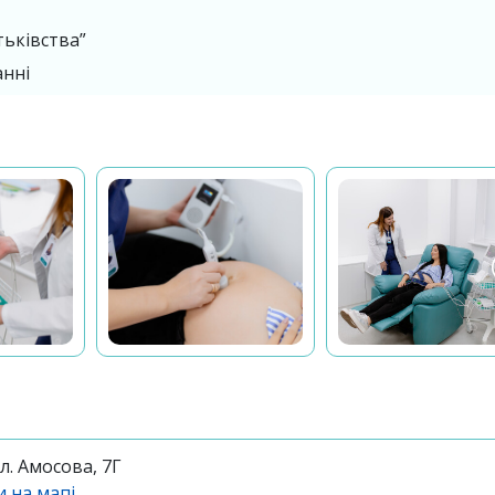
тьківства”
анні
ул. Амосова, 7Г
 на мапі