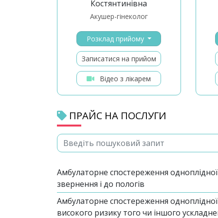
Костянтинівна
Акушер-гінеколог
Розклад прийому
Записатися на прийом
Відео з лікарем
ПРАЙС НА ПОСЛУГИ
Амбулаторне спостереження одноплідної ф
звернення і до пологів
Амбулаторне спостереження одноплідної в
високого ризику того чи іншого ускладн