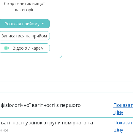
лікар генетик вищої
категорії
Розклад прийому
Записатися на прийом
Відео з лікарем
ізіологічної вагітності з першого
Показат
ціну
агітності у жінок з групи помірного та
Показат
ення
ціну