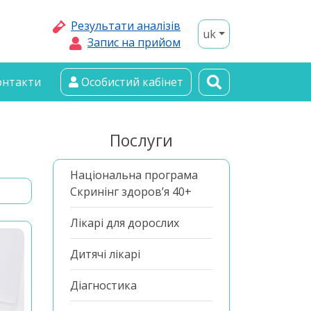
Результати аналізів
uk
Запис на прийом
онтакти
Особистий кабінет
Послуги
Національна програма
Скринінг здоров’я 40+
Лікарі для дорослих
Дитячі лікарі
Діагностика