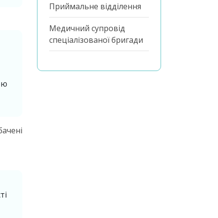
Приймальне відділення
Медичний супровід
спеціалізованої бригади
ою
бачені
ті