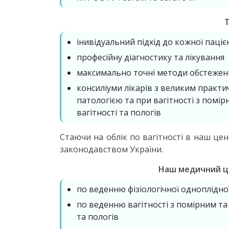
інивідуальний підхід до кожної паціє
професійну діагностику та лікування
максимально точні методи обстеженн
консиліуми лікарів з великим практи
патологією та при вагітності з помі
вагітності та пологів
Стаючи на облік по вагітності в наш це
законодавством України.
Наш медичний це
по веденню фізіологічної одноплідної
по веденню вагітності з помірним та
та пологів