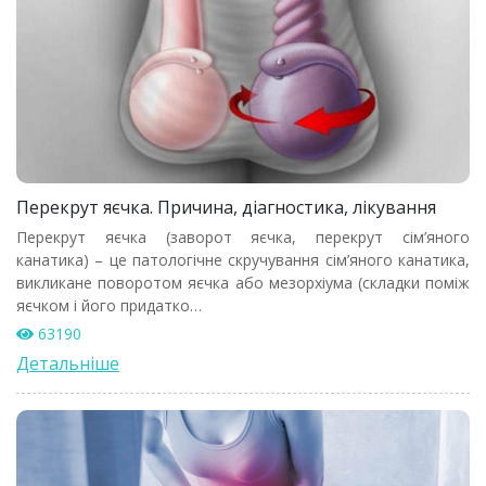
Перекрут яєчка. Причина, діагностика, лікування
Перекрут яєчка (заворот яєчка, перекрут сім’яного
канатика) – це патологічне скручування сім’яного канатика,
викликане поворотом яєчка або мезорхіума (складки поміж
яєчком і його придатко…
63190
Детальніше