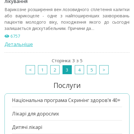
лікування
Варикозне розширення вен лозовидного сплетення калитки
або варикоцеле - одне з найпоширеніших захворювань
пацієнтів молодого віку, походження якого до сьогодні
залишається дискутабельним. Причини да…
6757
Детальніше
Сторінка: 3 з 5
<
1
2
3
4
5
>
Послуги
Національна програма Скринінг здоров’я 40+
Лікарі для дорослих
Дитячі лікарі