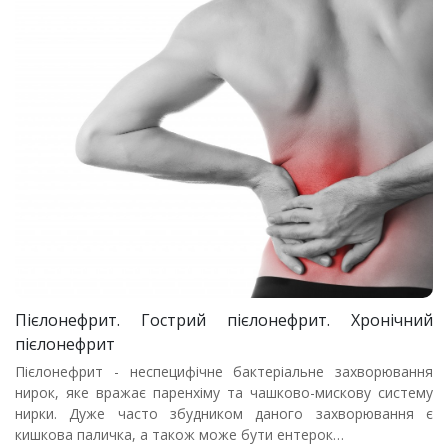
Пієлонефрит. Гострий пієлонефрит. Хронічний
пієлонефрит
Пієлонефрит - неспецифічне бактеріальне захворювання
нирок, яке вражає паренхіму та чашково-мискову систему
нирки. Дуже часто збудником даного захворювання є
кишкова паличка, а також може бути ентерок…