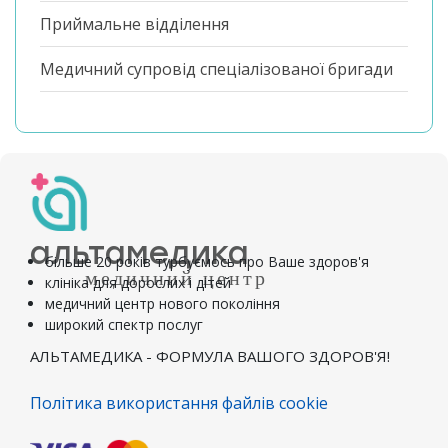
Приймальне відділення
Медичний супровід спеціалізованої бригади
альтамедика
більше 20 років турбуємось про Ваше здоров'я
медичний центр
клініка для дорослих і дітей
медичний центр нового покоління
широкий спектр послуг
АЛЬТАМЕДИКА - ФОРМУЛА ВАШОГО ЗДОРОВ'Я!
Політика використання файлів cookie