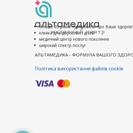
альтамедика
більше 20 років турбуємось про Ваше здоров
медичний центр
клініка для дорослих і дітей
медичний центр нового покоління
широкий спектр послуг
АЛЬТАМЕДИКА - ФОРМУЛА ВАШОГО ЗДОРО
Політика використання файлів cookie