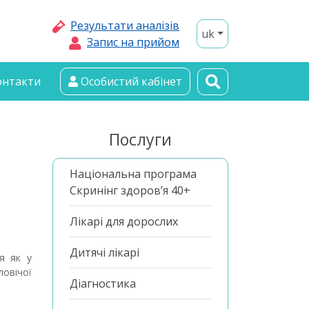
Результати аналізів
uk
Запис на прийом
онтакти
Особистий кабінет
Послуги
Національна програма
Скринінг здоров’я 40+
Лікарі для дорослих
Дитячі лікарі
я як у
овічої
Діагностика