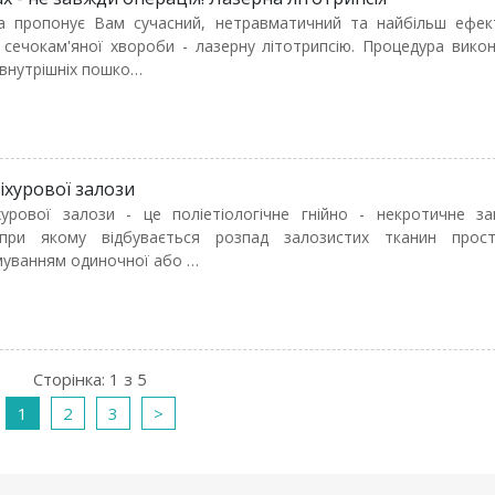
 пропонує Вам сучасний, нетравматичний та найбільш ефек
 сечокам'яної хвороби - лазерну літотрипсію. Процедура вико
 внутрішніх пошко…
іхурової залози
хурової залози - це поліетіологічне гнійно - некротичне за
 при якому відбувається розпад залозистих тканин прос
уванням одиночної або …
Сторінка: 1 з 5
1
2
3
>