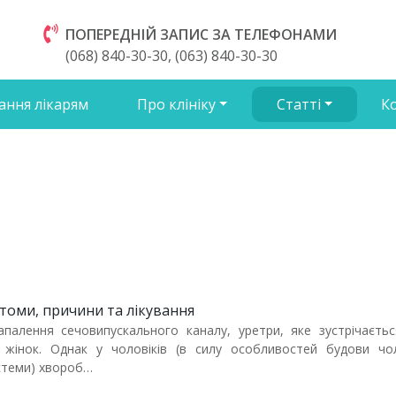
ПОПЕРЕДНІЙ ЗАПИС ЗА ТЕЛЕФОНАМИ
(068) 840-30-30, (063) 840-30-30
ання лікарям
Про клініку
Статті
К
томи, причини та лікування
палення сечовипускального каналу, уретри, яке зустрічаєтьс
і жінок. Однак у чоловіків (в силу особливостей будови чол
стеми) хвороб…