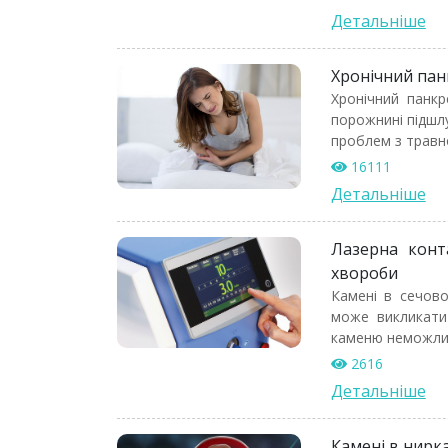
Детальніше
Хронічний пан
Хронічний панк
порожнині підшл
проблем з травн
16111
Детальніше
Лазерна конта
хвороби
Камені в сечово
може викликати 
каменю неможли
2616
Детальніше
Камені в нирка