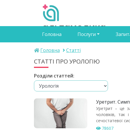
альтамедика
Головна
Послуги
Запит
медичний центр
Головна
Статті
СТАТТІ ПРО УРОЛОГІЮ
Розділи статтей:
Уретрит. Симп
Уретрит – це за
чоловіків, так 
сечостатевої си
78607