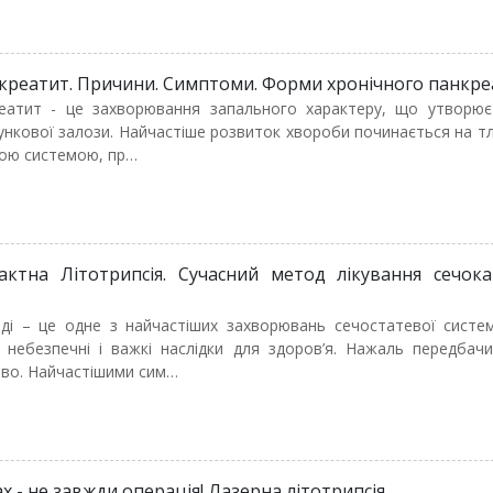
креатит. Причини. Симптоми. Форми хронічного панкре
реатит - це захворювання запального характеру, що утворює
ункової залози. Найчастіше розвиток хвороби починається на тл
ою системою, пр…
ктна Літотрипсія. Сучасний метод лікування сечока
ді – це одне з найчастіших захворювань сечостатевої систем
небезпечні і важкі наслідки для здоров’я. Нажаль передбачи
во. Найчастішими сим…
х - не завжди операція! Лазерна літотрипсія