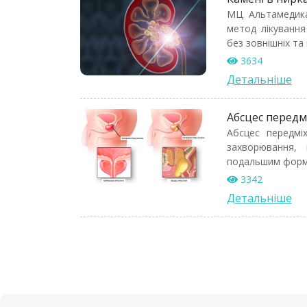
МЦ Альтамедика
метод лікування
без зовнішніх та
3634
Детальніше
Абсцес передм
Абсцес передмі
захворювання,
подальшим форм
3342
Детальніше