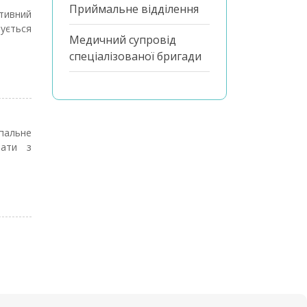
Приймальне відділення
тивний
нується
Медичний супровід
спеціалізованої бригади
пальне
тати з