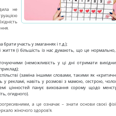
дила не
труацією
хідність
ння.
брати участь у змаганнях і т.д.);
 життя (і більшість із нас думають, що це нормально
точуючими (неможливість у ці дні отримати вихідни
приклад);
пільстві (заміна іншими словами, такими як «критичні
іть у рекламі, навіть у розмові з мамою, сестрою, чоло
мі цінностей панує виховання сорому щодо менстру
іть, огидного).
рогресивними, а це означає – знати основи своєї фізіо
ркало жіночого здоров’я.