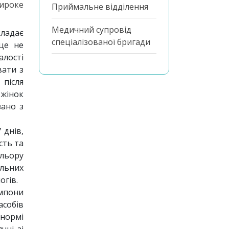
широке
Приймальне відділення
Медичний супровід
кладає
спеціалізованої бригади
 це не
алості
вати з
 після
 жінок
зано з
 днів,
сть та
ольору
льних
огів.
ампони
асобів
 нормі