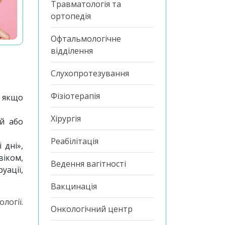
Травматологія та
ортопедія
Офтальмологічне
відділення
Слухопротезування
Фізіотерапія
, якщо
Хірургія
й або
Реабілітація
 дні»,
віком,
Ведення вагітності
ації,
Вакцинація
логії.
Онкологічний центр