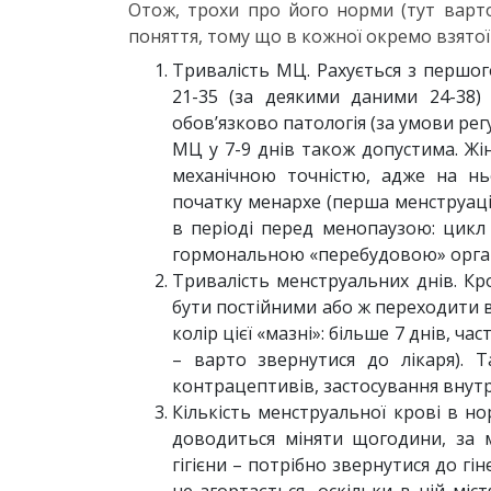
Отож, трохи про його норми (тут варт
поняття, тому що в кожної окремо взятої 
Тривалість МЦ. Рахується з першого
21-35 (за деякими даними 24-38)
обов’язково патологія (за умови рег
МЦ у 7-9 днів також допустима. Жі
механічною точністю, адже на нь
початку менархе (перша менструація
в періоді перед менопаузою: цикл
гормональною «перебудовою» орган
Тривалість менструальних днів. Кр
бути постійними або ж переходити в 
колір цієї «мазні»: більше 7 днів, 
– варто звернутися до лікаря).
контрацептивів, застосування внутр
Кількість менструальної крові в н
доводиться міняти щогодини, за 
гігієни – потрібно звернутися до г