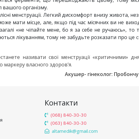
стяться ферменти, що перешкоджають цьому, тому міся
 вашого організму.
існі менструації. Легкий дискомфорт внизу живота, не
оже мати місце, але, якщо під час місячних ви не вихо
загалі «не чіпайте мене, бо я за себе не ручаюсь», то 
уються лікуванням, тому не забудьте розказати про це 
станете називати свої менструації «критичними» дн
го маркеру власного здоров’я.
Акушер- гінеколог: Пробончу
Контакти
(068) 840-30-30
'я
(063) 840-30-30
altamedik@gmail.com