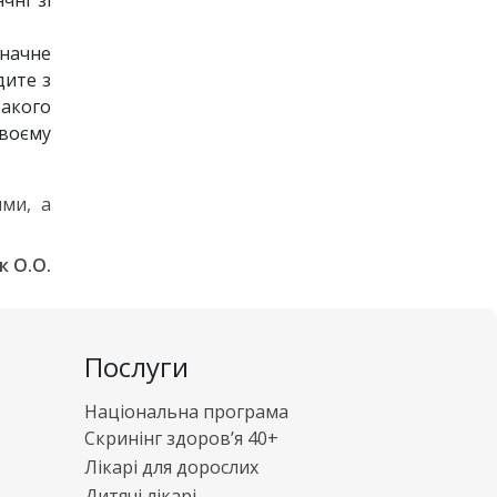
чні зі
значне
дите з
такого
своєму
ями, а
к О.О.
Послуги
Національна програма
Скринінг здоров’я 40+
Лікарі для дорослих
Дитячі лікарі