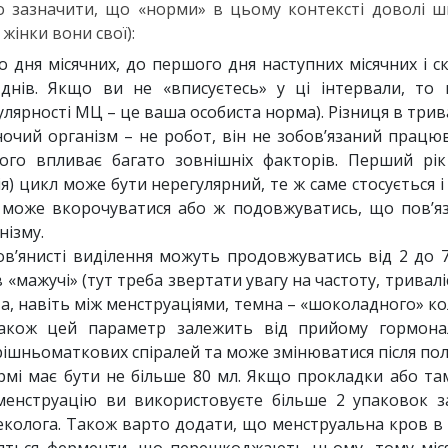
о зазначити, що «норми» в цьому контексті доволі 
жінки вони свої):
 дня місячних, до першого дня наступних місячних і с
 днів. Якщо ви не «вписуєтесь» у ці інтервали, то
улярності МЦ – це ваша особиста норма). Різниця в трив
ночий організм – не робот, він не зобов’язаний працю
ого впливає багато зовнішніх факторів. Перший рік
) цикл може бути нерегулярний, те ж саме стосується і
 може вкорочуватися або ж подовжуватись, що пов’я
ізму.
ов’янисті виділення можуть продовжуватись від 2 до 7
«мажучі» (тут треба звертати увагу на частоту, тривалі
часта, навіть між менструаціями, темна – «шоколадного» к
 Також цей параметр залежить від прийому гормона
ішньоматкових спіралей та може змінюватися після пол
ормі має бути не більше 80 мл. Якщо прокладки або т
менструацію ви використовуєте більше 2 упаковок з
інеколога. Також варто додати, що менструальна кров в