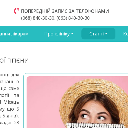
ПОПЕРЕДНІЙ ЗАПИС ЗА ТЕЛЕФОНАМИ
(068) 840-30-30, (063) 840-30-30
ання лікарям
Про клініку
Статті
К
Ї ГІГІЄНИ
році для
ізнані в
 що саме
логії та
! Місяць
ому що 5
 5 днів),
кладає 28