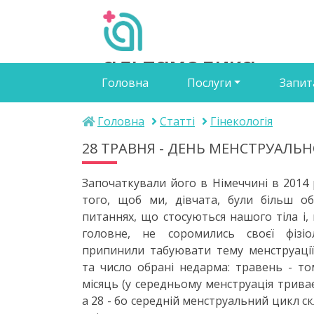
альтамедика
Головна
Послуги
Запит
медичний центр
Головна
Статті
Гінекологія
28 ТРАВНЯ - ДЕНЬ МЕНСТРУАЛЬНО
Започаткували його в Німеччині в 2014 
того, щоб ми, дівчата, були більш об
питаннях, що стосуються нашого тіла і,
головне, не соромились своєї фізіо
припинили табуювати тему менструації
та число обрані недарма: травень - т
місяць (у середньому менструація триває
а 28 - бо середній менструальний цикл с