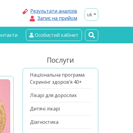
Результати аналізів
uk
Запис на прийом
онтакти
Особистий кабінет
Послуги
Національна програма
Скринінг здоров’я 40+
Лікарі для дорослих
Дитячі лікарі
Діагностика