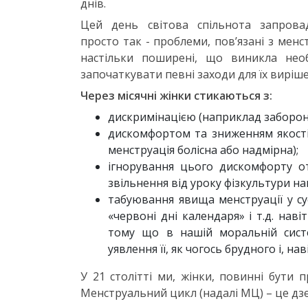
днів.
Цей день світова спільнота запрова
просто так - проблеми, пов’язані з менс
настільки поширені, що виникла необ
започаткувати певні заходи для їх виріше
Через місячні жінки стикаються з:
дискримінацією (наприклад заборона 
дискомфортом та зниженням якості
менструація болісна або надмірна);
ігнорування цього дискомфорту о
звільнення від уроку фізкультури на
табуювання явища менструації у сус
«червоні дні календаря» і т.д. нав
тому що в нашій моральній систе
уявлення її, як чогось брудного і, нав
У 21 столітті ми, жінки, повинні бути п
Менструальний цикл (надалі МЦ) – це дзе