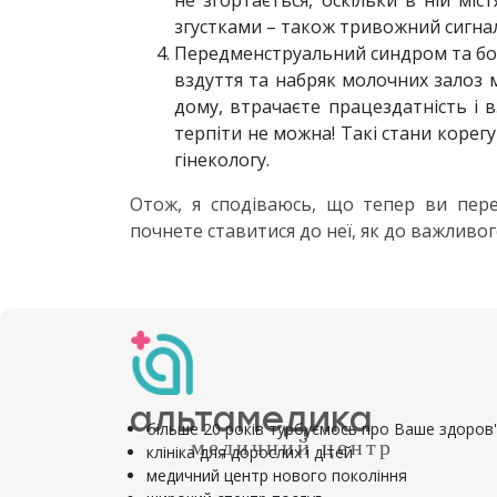
не згортається, оскільки в ній мі
згустками – також тривожний сигнал
Передменструальний синдром та бол
вздуття та набряк молочних залоз м
дому, втрачаєте працездатність і в
терпіти не можна! Такі стани корег
гінекологу.
Отож, я сподіваюсь, що тепер ви пере
почнете ставитися до неї, як до важливо
альтамедика
більше 20 років турбуємось про Ваше здоров
медичний центр
клініка для дорослих і дітей
медичний центр нового покоління