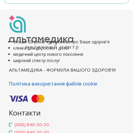
альтамедика
більше 20 років турбуємось про Ваше здоров'я
медичний центр
клініка для дорослих і дітей
медичний центр нового покоління
широкий спектр послуг
АЛЬТАМЕДИКА - ФОРМУЛА ВАШОГО ЗДОРОВ'Я!
Політика використання файлів cookie
Контакти
(068) 840-30-30
(063) 840-30-30