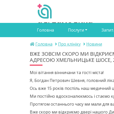
альтамедика
Головна
Послуги
Запит
медичний центр
Головна
Про клініку
Новини
ВЖЕ ЗОВСІМ СКОРО МИ ВІДКРИ
АДРЕСОЮ ХМЕЛЬНИЦЬКЕ ШОСЕ, 
Мої вітання вінничани та гості міста!
Я, Богдан Петрович Шевня, головний лі
Ось вже 15 років поспіль наш медичний ц
Ми постійно вдосконалюємось і стаємо к
Протягом останнього часу ми мали для в
Вже скоро ми відкриємо двері нашого Д