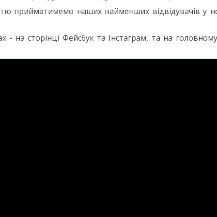
істю прийматимемо наших найменших відвідувачів у 
- на сторінці Фейсбук та Інстаграм, та на головному