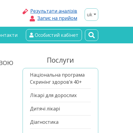
Результати аналізів
uk
Запис на прийом
онтакти
Особистий кабінет
Послуги
ОВОЮ
Національна програма
Скринінг здоров’я 40+
Лікарі для дорослих
Дитячі лікарі
Діагностика
3