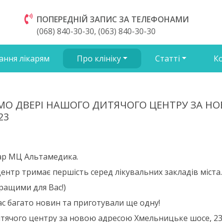
ПОПЕРЕДНІЙ ЗАПИС ЗА ТЕЛЕФОНАМИ
(068) 840-30-30, (063) 840-30-30
ання лікарям
Про клініку
Статті
К
ЄМО ДВЕРІ НАШОГО ДИТЯЧОГО ЦЕНТРУ ЗА Н
23
кар МЦ Альтамедика.
ентр тримає першість серед лікувальних закладів міста.
ращими для Вас!)
ас багато новин та приготували ще одну!
итячого центру за новою адресою Хмельницьке шосе, 2