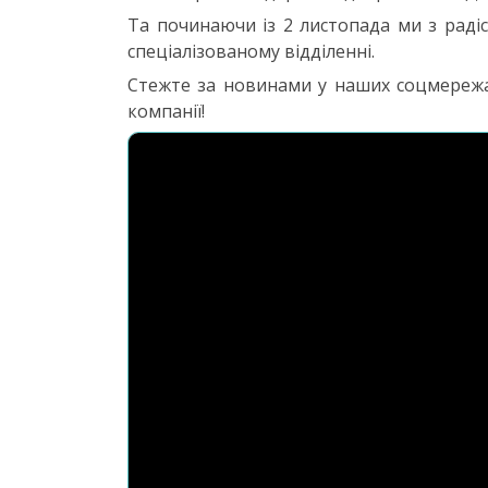
Та починаючи із 2 листопада ми з рад
спеціалізованому відділенні.
Стежте за новинами у наших соцмережах 
компанії!