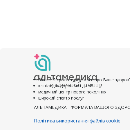
альтамедика
більше 20 років турбуємось про Ваше здоров
медичний центр
клініка для дорослих і дітей
медичний центр нового покоління
широкий спектр послуг
АЛЬТАМЕДИКА - ФОРМУЛА ВАШОГО ЗДОРО
Політика використання файлів cookie