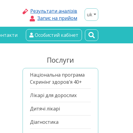
Результати аналізів
uk
Запис на прийом
онтакти
Особистий кабінет
Послуги
Національна програма
Скринінг здоров’я 40+
Лікарі для дорослих
Дитячі лікарі
Діагностика