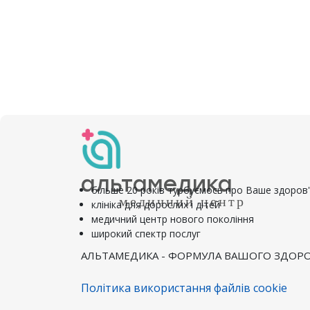
альтамедика
більше 20 років турбуємось про Ваше здоров
медичний центр
клініка для дорослих і дітей
медичний центр нового покоління
широкий спектр послуг
АЛЬТАМЕДИКА - ФОРМУЛА ВАШОГО ЗДОРО
Політика використання файлів cookie