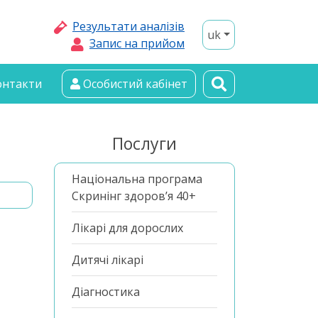
Результати аналізів
uk
Запис на прийом
онтакти
Особистий кабінет
Послуги
Національна програма
Скринінг здоров’я 40+
Лікарі для дорослих
Дитячі лікарі
Діагностика