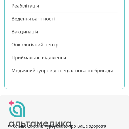
Реабілітація
Ведення вагітності
Вакцинація
Онкологічний центр
Приймальне відділення
Медичний супровід спеціалізованої бригади
альтамедика
більше 20 років турбуємось про Ваше здоров'я