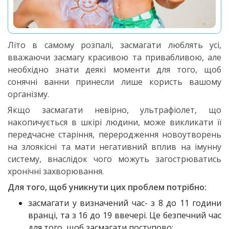
Літо в самому розпалі, засмагати люблять усі,
вважаючи засмагу красивою та привабливою, але
необхідно знати деякі моменти для того, щоб
сонячні ванни принесли лише користь вашому
організму.
Якщо засмагати невірно, ультрафіолет, що
накопичується в шкірі людини, може викликати її
передчасне старіння, переродження новоутворень
на злоякісні та мати негативний вплив на імунну
систему, внаслідок чого можуть загострюватись
хронічні захворювання.
Для того, щоб уникнути цих проблем потрібно:
засмагати у визначений час- з 8 до 11 години
вранці, та з 16 до 19 ввечері. Це безпечний час
для того, щоб засмагати поступово;