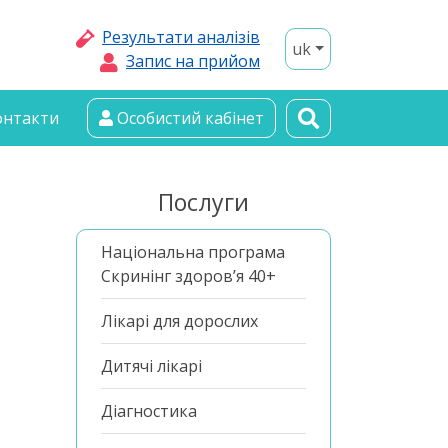
Результати аналізів
uk
Запис на прийом
онтакти
Особистий кабінет
Послуги
Національна програма
Скринінг здоров’я 40+
Лікарі для дорослих
Дитячі лікарі
Діагностика