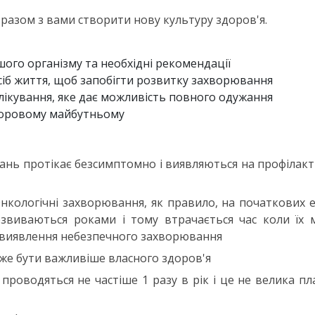
разом з вами створити нову культуру здоров'я.
ого організму та необхідні рекомендації
сіб життя, щоб запобігти розвитку захворювання
лікування, яке дає можливість повного одужання
здоровому майбутньому
ань протікає безсимптомно і виявляються на профілак
нкологічні захворювання, як правило, на початкових 
звиваються роками і тому втрачається час коли їх 
виявлення небезпечного захворювання
е бути важливіше власного здоров'я
проводяться не частіше 1 разу в рік і це не велика пл