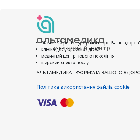
альтамедика
більше 20 років турбуємось про Ваше здоров
медичний центр
клініка для дорослих і дітей
медичний центр нового покоління
широкий спектр послуг
АЛЬТАМЕДИКА - ФОРМУЛА ВАШОГО ЗДОРО
Політика використання файлів cookie