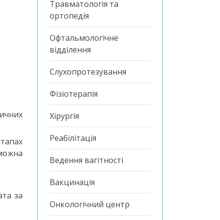
Травматологія та
ортопедія
Офтальмологічне
відділення
Слухопротезування
Фізіотерапія
тичних
Хірургія
Реабілітація
етапах
можна
Ведення вагітності
Вакцинація
ата за
Онкологічний центр