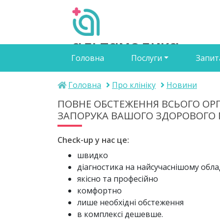
альтамедика
Головна
Послуги
Запит
медичний центр
Головна
Про клініку
Новини
ПОВНЕ ОБСТЕЖЕННЯ ВСЬОГО ОРГА
ЗАПОРУКА ВАШОГО ЗДОРОВОГО
Check-up у нас це:
швидко
діагностика на найсучаснішому обла
якісно та професійно
комфортно
лише необхідні обстеження
в комплексі дешевше.