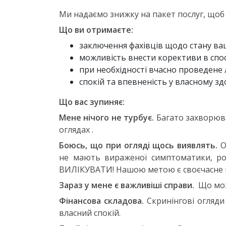
Ми надаємо знижку на пакет послуг, щоб 
Що ви отримаєте:
заключення фахівців щодо стану ваш
можливість внести корективи в спо
при необхідності вчасно проведене 
спокій та впевненість у власному 
Що вас зупиняє:
Мене нічого не турбує.
Багато захворюв
оглядах .
Боюсь, що при огляді щось виявлять.
О
не мають вираженої симптоматики, ро
ВИЛІКУВАТИ! Нашою метою є своєчасне 
Зараз у мене є важливіші справи.
Що мож
Фінансова складова.
Скринінгові огляди 
власний спокій.