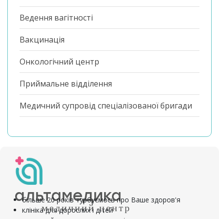
Ведення вагітності
Вакцинація
Онкологічний центр
Приймальне відділення
Медичний супровід спеціалізованої бригади
альтамедика
більше 20 років турбуємось про Ваше здоров'я
медичний центр
клініка для дорослих і дітей