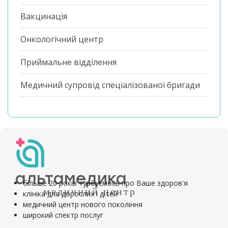
Вакцинація
Онкологічний центр
Приймальне відділення
Медичний супровід спеціалізованої бригади
альтамедика
більше 20 років турбуємось про Ваше здоров'я
медичний центр
клініка для дорослих і дітей
медичний центр нового покоління
широкий спектр послуг