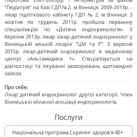
Пирогова. 2007-2009рр. - інтернатура за фахом
"Педіатрія" на базі ГДП№2, м Вінниця. 2009-2013р. -
лікар підліткового кабінету ГДП № 2, м Вінниця. З
жовтня по грудень 2011р. пройшла первинну
спеціалізацію по «Дитяча ендокринологія». З
березня 2013р. лікар лікар-дитячий ендокринолог у
Вінницькій міській лікарні "ЦМ та Р". З вересня
2015р. лікар-дитячий ендокринолог в медичному
центрі «Альтамедика +». Спеціалізується на
діагностиці та лікуванні захворювань щитовидної
залози.
Про себе:
Лікар дитячий ендокринолог другої категорії. Член
Вінницької обласної асоціації ендокринологів.
Послуги
Національна програма Скринінг здоров’я 40+