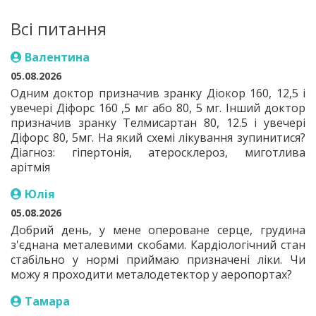
Всі питання
Валентина
05.08.2026
Одним доктор призначив зранку Діокор 160, 12,5 і
увечері Діфорс 160 ,5 мг або 80, 5 мг. Інший доктор
призначив зранку Телмисартан 80, 12.5 і увечері
Діфорс 80, 5мг. На який схемі лікування зупинитися?
Діагноз: гіпертонія, атеросклероз, миготлива
арітмія
Юлія
05.08.2026
Добрий день, у мене опероване серце, грудина
з'єднана металевими скобами. Кардіологічний стан
стабільно у нормі приймаю призначені ліки. Чи
можу я проходити металодетектор у аеропортах?
Тамара