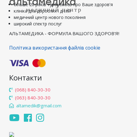
альтамедика
більше 20 років турбуємось про Ваше здоров'я
медичний центр
клініка для дорослих і дітей
медичний центр нового покоління
широкий спектр послуг
АЛЬТАМЕДИКА - ФОРМУЛА ВАШОГО ЗДОРОВ'Я!
Політика використання файлів cookie
Контакти
(068) 840-30-30
(063) 840-30-30
altamedik@gmail.com