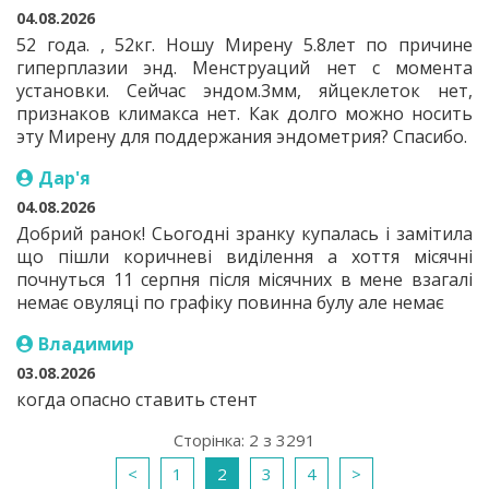
04.08.2026
52 года. , 52кг. Ношу Мирену 5.8лет по причине
гиперплазии энд. Менструаций нет с момента
установки. Сейчас эндом.3мм, яйцеклеток нет,
признаков климакса нет. Как долго можно носить
эту Мирену для поддержания эндометрия? Спасибо.
Дар'я
04.08.2026
Добрий ранок! Сьогодні зранку купалась і замітила
що пішли коричневі виділення а хоття місячні
почнуться 11 серпня після місячних в мене взагалі
немає овуляці по графіку повинна булу але немає
Владимир
03.08.2026
когда опасно ставить стент
Сторінка: 2 з 3291
<
1
2
3
4
>