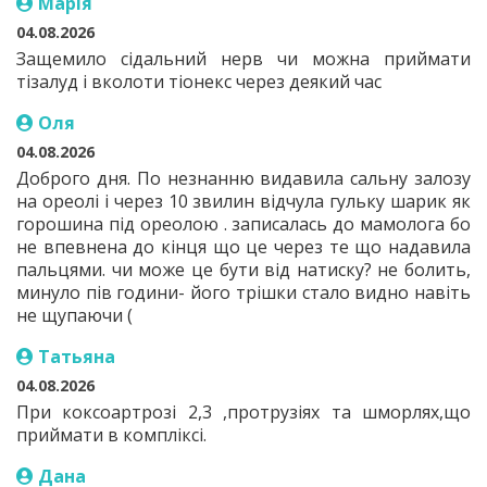
Марія
04.08.2026
Защемило сідальний нерв чи можна приймати
тізалуд і вколоти тіонекс через деякий час
Оля
04.08.2026
Доброго дня. По незнанню видавила сальну залозу
на ореолі і через 10 звилин відчула гульку шарик як
горошина під ореолою . записалась до мамолога бо
не впевнена до кінця що це через те що надавила
пальцями. чи може це бути від натиску? не болить,
минуло пів години- його трішки стало видно навіть
не щупаючи (
Татьяна
04.08.2026
При коксоартрозі 2,3 ,протрузіях та шморлях,що
приймати в компліксі.
Дана