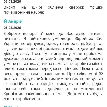
05.08.2026
Висип на шкірі обличчя свербіж трішки
почервоніння набряк
Андрій
05.08.2026
Доброго вечора! У мене до Вас дуже інтимнє
питання. Я військовослужбовець Збройних Сил
України, повернувся додому після ротації. Зустрівся
з дівчиною ввечері поспілкуватися, згодом дійшло
діло до сексу. І ось тут виникла у мене проблема,
дуже хочеться, але в самий відповідальний момент
у мене не встав… Дівчина намагалася зробити мінет,
але я тим самим передчасно кінчив. Після цього
весь процес тим і закінчився. Про себе: мені 38
років, не одружений, інтимним життям не живу, так
як постійно на позиціях, виходжу крайнє рідко,
інколи себе само задовільняю, по можливості.
Хронічних захворювань немає. Допоможіть будь-
ласка з проблемою.