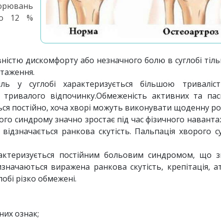
орювань
до 12 %
ністю дискомфорту або незначного болю в суглобі тіль
нтаження.
іль у суглобі характеризується більшою триваліс
ля тривалого відпочинку.Обмеженість активних та па
ться постійно, хоча хворі можуть виконувати щоденну ро
ового синдрому значно зростає під час фізичного навант
 відзначається ранкова скутість. Пальпація хворого с
рактеризується постійним больовим синдромом, що з
значаються виражена ранкова скутість, крепітація, а
лобі різко обмежені.
них ознак;