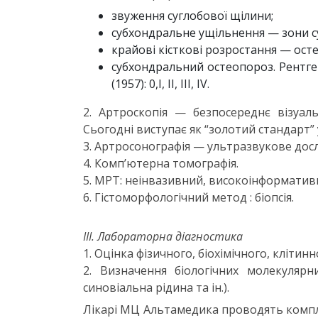
звуження суглобової щілини;
субхондральне ущільнення — зони с
крайові кісткові розростання — осте
субхондральний остеопороз. Рентгенол
(1957): 0,І, ІІ, ІІІ, IV.
2. Артроскопія — безпосереднє візуал
Сьогодні виступає як “золотий стандарт” 
3. Артросонографія — ультразвукове досл
4. Комп’ютерна томографія.
5. МРТ: неінвазивний, високоінформатив
6. Гістоморфологічний метод : біопсія.
ІІІ. Лабораторна діагностика
1. Оцінка фізичного, біохімічного, клітин
2. Визначення біологічних молекулярн
синовіальна рідина та ін.).
Лікарі МЦ Альтамедика проводять компле