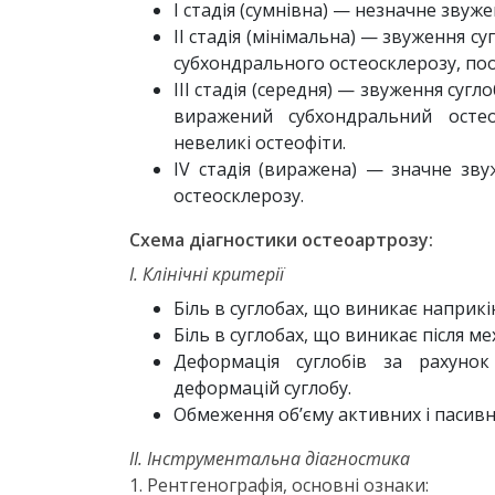
І стадія (сумнівна) — незначне звуж
ІІ стадія (мінімальна) — звуження су
субхондрального остеосклерозу, поо
ІІІ стадія (середня) — звуження сугл
виражений субхондральний остео
невеликі остеофіти.
ІV стадія (виражена) — значне зву
остеосклерозу.
Cхема діагностики остеоартрозу:
І. Клінічні критерії
Біль в суглобах, що виникає наприкі
Біль в суглобах, що виникає після м
Деформація суглобів за рахунок
деформацій суглобу.
Обмеження об’єму активних і пасивних
ІІ. Інструментальна діагностика
1. Рентгенографія, основні ознаки: