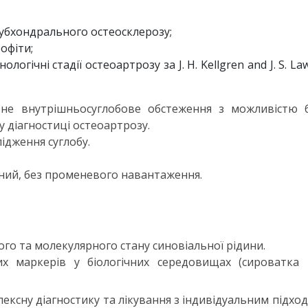
убхондрального остеосклерозу;
офіти;
огічні стадії остеоартрозу за J. H. Kellgren and J. S. La
ьне внутрішньосуглобове обстеження з можливістю бі
у діагностиці остеоартрозу.
ідження суглобу.
ний, без променевого навантаження.
ного та молекулярного стану синовіальної рідини.
их маркерів у біологічних середовищах (сироватка 
ксну діагностику та лікування з індивідуальним підхо