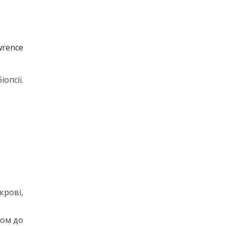
wrence
опсії.
крові,
дом до