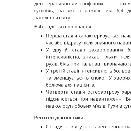
дегенеративно-дистрофічних захв
суглобів, на яке страждає від 6,4 
населення світу.
Є 4 стадії захворювання:
Перша стадія характеризується наяв
час або відразу після значного нава
У другій стадії захворювання б
інтенсивністю, зникає тільки піс
рухів, біль при пальпації визначаю
У третій стадії інтенсивність боль
та зменшується в спокої. У хворих
болюча для пацієнта.
Четверта стадія остеоартрозу ха
підсилюється при навантаженні. Ви
навколосуглобових м’язів. Рухи в суг
Рентген діагностика:
0 стадія — відсутність рентгенологіч