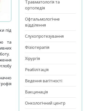
Травматологія та
ортопедія
Офтальмологічне
відділення
ки під
Слухопротезування
тю та
Фізіотерапія
сивних
боту.
Хірургія
аження
углобу
Реабілітація
начно
Ведення вагітності
трофія
Вакцинація
Онкологічний центр