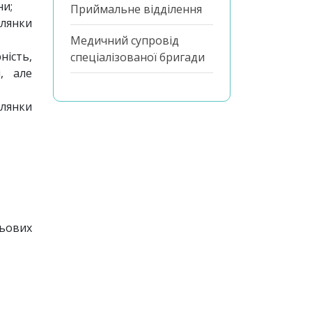
ни;
Приймальне відділення
ілянки
Медичний супровід
ність,
спеціалізованої бригади
, але
ілянки
ьових