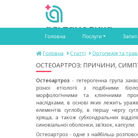
альтамедика
Головна
Послуги
Запит
медичний центр
Головна
Статті
Ортопедія та трав
ОСТЕОАРТРОЗ: ПРИЧИНИ, СИМПТ
Остеоартроз
- гетерогенна група зах
різної етіології з подібними біоло
морфологічними та клінічними про
наслідками, в основі яких лежить ураже
елементів суглобу, в першу чергу суг
хряща, а також субхондральних відділів
синовіальної оболонки, зв’язок, капсули.
Остеоартроз - одне з найбільш розпов