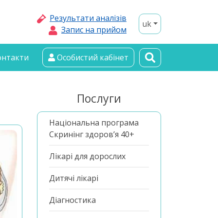
Результати аналізів
uk
Запис на прийом
онтакти
Особистий кабінет
Послуги
Національна програма
Скринінг здоров’я 40+
Лікарі для дорослих
Дитячі лікарі
Діагностика