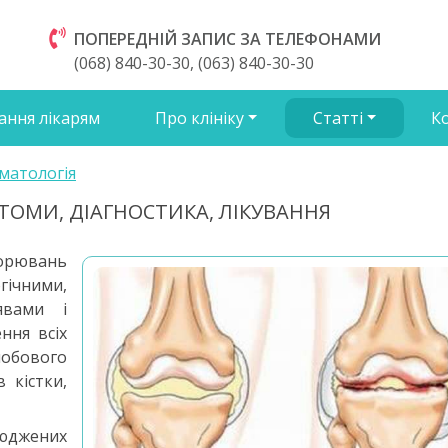
ПОПЕРЕДНІЙ ЗАПИС ЗА ТЕЛЕФОНАМИ
(068) 840-30-30, (063) 840-30-30
ання лікарям
Про клініку
Статті
К
матологія
ОМИ, ДІАГНОСТИКА, ЛІКУВАННЯ
ворювань
гічними,
явами і
ння всіх
лобового
 кістки,
сюджених