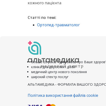
кожного пацієнта
Статті по темі:
Ортопед-травматолог
альтамедика
більше 20 років турбуємось про Ваше здоров
медичний центр
клініка для дорослих і дітей
медичний центр нового покоління
широкий спектр послуг
АЛЬТАМЕДИКА - ФОРМУЛА ВАШОГО ЗДОРО
Політика використання файлів cookie