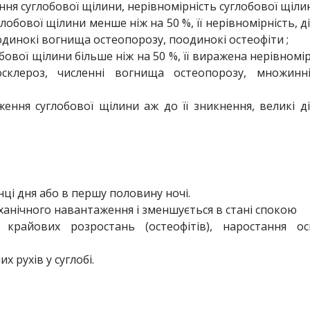
ення суглобової щілини, нерівномірність суглобової щіли
глобової щілини менше ніж на 50 %, її нерівномірність, д
динокі вогнища остеопорозу, поодинокі остеофіти ;
обової щілини більше ніж на 50 %, її виражена нерівномір
склероз, численні вогнища остеопорозу, множинні
ження суглобової щілини аж до її зникнення, великі д
нці дня або в першу половину ночі.
еханічного навантаження і зменшується в стані спокою
 крайових розростань (остеофітів), наростання ос
 рухів у суглобі.