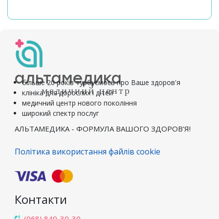
альтамедика
більше 20 років турбуємось про Ваше здоров'я
медичний центр
клініка для дорослих і дітей
медичний центр нового покоління
широкий спектр послуг
АЛЬТАМЕДИКА - ФОРМУЛА ВАШОГО ЗДОРОВ'Я!
Політика використання файлів cookie
Контакти
(068) 840-30-30