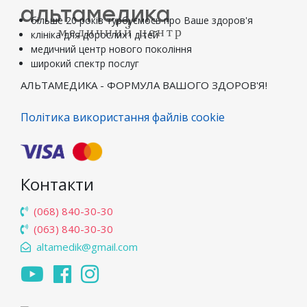
альтамедика
більше 20 років турбуємось про Ваше здоров'я
медичний центр
клініка для дорослих і дітей
медичний центр нового покоління
широкий спектр послуг
АЛЬТАМЕДИКА - ФОРМУЛА ВАШОГО ЗДОРОВ'Я!
Політика використання файлів cookie
Контакти
(068) 840-30-30
(063) 840-30-30
altamedik@gmail.com