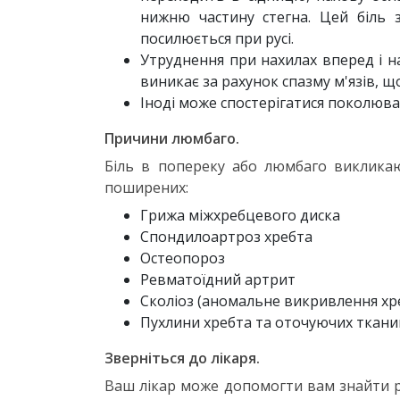
нижню частину стегна. Цей біль 
посилюється при русі.
Утруднення при нахилах вперед і н
виникає за рахунок спазму м'язів, щ
Іноді може спостерігатися поколюванн
Причини люмбаго.
Біль в попереку або люмбаго викликаю
поширених:
Грижа міжхребцевого диска
Спондилоартроз хребта
Остеопороз
Ревматоїдний артрит
Сколіоз (аномальне викривлення хре
Пухлини хребта та оточуючих ткани
Зверніться до лікаря.
Ваш лікар може допомогти вам знайти р