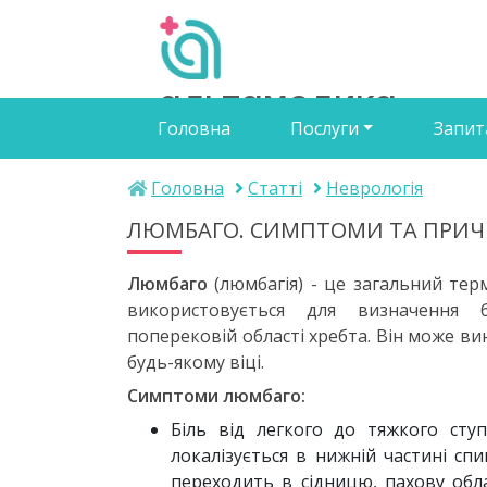
альтамедика
Головна
Послуги
Запит
медичний центр
Головна
Статті
Неврологія
ЛЮМБАГО. СИМПТОМИ ТА ПРИ
Люмбаго
(люмбагія) - це загальний терм
використовується для визначення
поперековій області хребта. Він може ви
будь-якому віці.
Симптоми люмбаго:
Біль від легкого до тяжкого сту
локалізується в нижній частині спин
переходить в сідницю, пахову обл