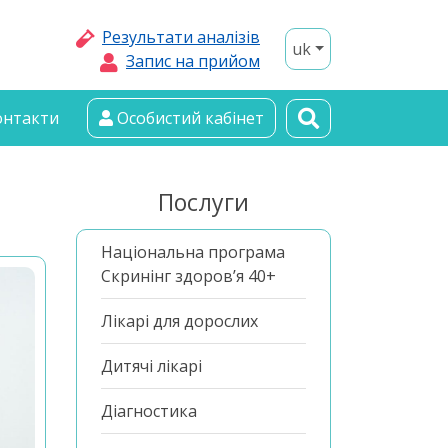
Результати аналізів
uk
Запис на прийом
онтакти
Особистий кабінет
Послуги
Національна програма
Скринінг здоров’я 40+
Лікарі для дорослих
Дитячі лікарі
Діагностика