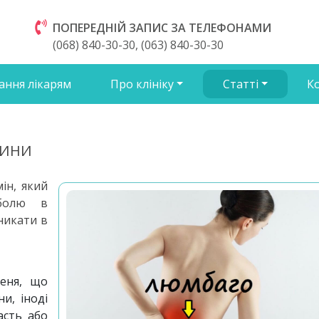
ПОПЕРЕДНІЙ ЗАПИС ЗА ТЕЛЕФОНАМИ
(068) 840-30-30, (063) 840-30-30
ання лікарям
Про клініку
Статті
К
ЧИНИ
ін, який
 болю в
никати в
пеня, що
и, іноді
асть або