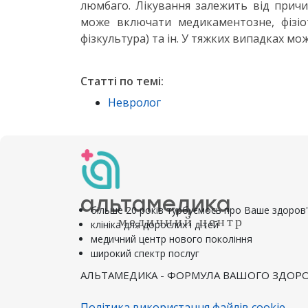
люмбаго. Лікування залежить від причи
може включати медикаментозне, фізіот
фізкультура) та ін. У тяжких випадках мож
Статті по темі:
Невролог
альтамедика
більше 20 років турбуємось про Ваше здоров
медичний центр
клініка для дорослих і дітей
медичний центр нового покоління
широкий спектр послуг
АЛЬТАМЕДИКА - ФОРМУЛА ВАШОГО ЗДОРО
Політика використання файлів cookie