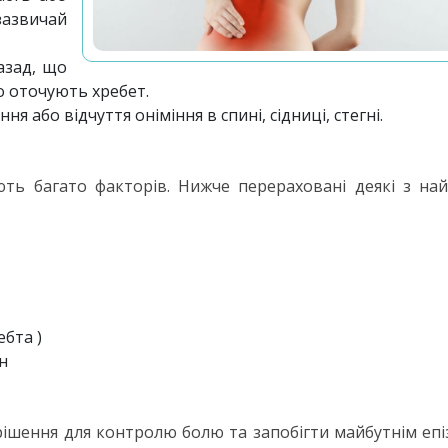
зазвичай
азад, що
о оточують хребет.
я або відчуття оніміння в спині, сідниці, стегні.
ть багато факторів. Нижче перераховані деякі з на
бта )
н
ішення для контролю болю та запобігти майбутнім еп