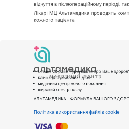
відчуття в післяопераційному періоді, так
Лікарі МЦ Альтамедика проводять компле
кожного пацієнта.
альтамедика
більше 20 років турбуємось про Ваше здоров
медичний центр
клініка для дорослих і дітей
медичний центр нового покоління
широкий спектр послуг
АЛЬТАМЕДИКА - ФОРМУЛА ВАШОГО ЗДОРО
Політика використання файлів cookie