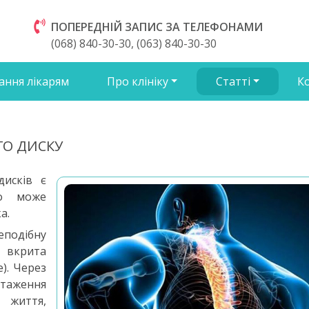
ПОПЕРЕДНІЙ ЗАПИС ЗА ТЕЛЕФОНАМИ
(068) 840-30-30, (063) 840-30-30
ання лікарям
Про клініку
Статті
К
ГО ДИСКУ
дисків є
що може
а.
подібну
 вкрита
). Через
нтаження
 життя,