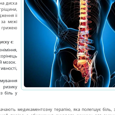
на диска
тріщини,
ження її
 за межі
я грижею
иску є:
німіння,
рінець
й мозок.
вності,
мування
 ризику
з біль у
начають медикаментозну терапію, яка полегшує біль, 