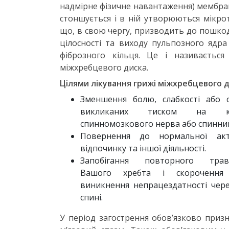
надмірне фізичне навантаження) мембра
стоншується і в ній утворюються мікро
що, в свою чергу, призводить до пошкод
цілосності та виходу пульпозного ядра
фіброзного кільця. Це і називаєтьс
міжхребцевого диска.
Цілями лікування грижі міжхребцевого д
Зменшення болю, слабкості або о
викликаних тиском на ко
спинномозкового нерва або спинни
Повернення до нормальної акти
відпочинку та іншої діяльності.
Запобігання повторного трав
Вашого хребта і скорочення
виникнення непрацездатності чере
спині.
У період загострення обов’язково приз