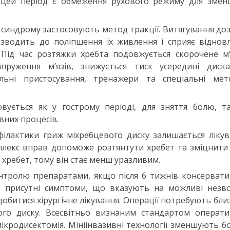
у цей період є обмеження рухового режиму для змен
синдрому застосовують метод тракції. Витягування до
изводить до поліпшення їх живлення і сприяє відно
. Під час розтяжки хребта подовжується скорочене м
пруження м’язів, знижується тиск усередині диска
альні пристосування, тренажери та спеціальні мет
овується як у гострому періоді, для зняття болю, т
вних процесів.
ілактики гриж міхребцевого диску залишається ліку
плекс вправ допоможе розтянтути хребет та зміцнити 
хребет, тому він стає менш уразливим.
онтролю препаратами, якщо після 6 тижнів консерват
о присутні симптоми, що вказують на можливі незво
обитися хірургічне лікування. Операції потребують бли
ого диску. Всесвітньо визнаним стандартом операти
мікродисектомія. Мініінвазивні технології зменшують б