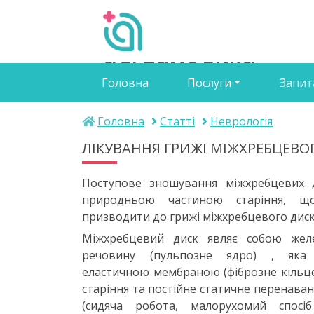
альтамедика
Головна
Послуги
Запит
медичний центр
Головна
Статті
Неврологія
ЛІКУВАННЯ ГРИЖІ МІЖХРЕБЦЕВО
Поступове зношування міжхребцевих 
природньою частиною старіння, 
призводити до грижі міжхребцевого диск
Міжхребцевий диск являє собою желе
речовину (пульпозне ядро) , яка
еластичною мембраною (фіброзне кільце
старіння та постійне статичне перенава
(сидяча робота, малорухомий спосіб