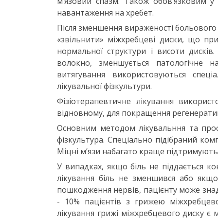
м’язовий спазм. Також обов’язковим 
навантаження на хребет.
Після зменшення вираженості больового 
«звільнити» міжхребцеві диски, що пр
нормальної структури і висоти дисків
волокно, зменшується патологічне на
витягування використовуються спеці
лікувальної фізкультури.
Фізіотерапевтичне лікування використ
відновному, для покращення регенерати
Основним методом лікувальння та проф
фізкультура. Спеціально підібраний ком
Міцні м’язи набагато краще підтримують 
У випадках, якщо біль не піддається к
лікування біль не зменшився або якщ
пошкодження нервів, пацієнту може знад
- 10% пацієнтів з грижею міжхребцев
лікування грижі міжхребцевого диску є 