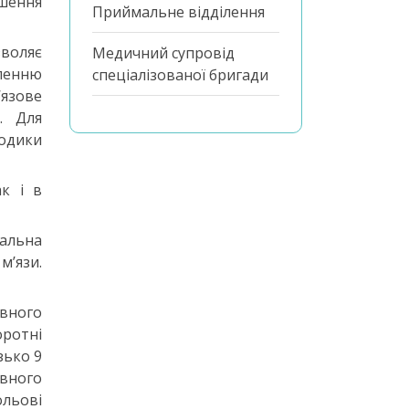
шення
Приймальне відділення
зволяє
Медичний супровід
вленню
спеціалізованої бригади
’язове
. Для
одики
ак і в
вальна
м’язи.
ивного
ротні
зько 9
вного
ольові