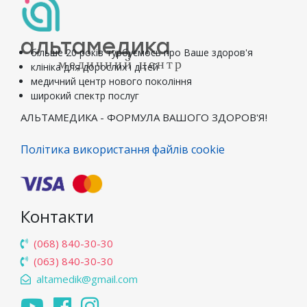
альтамедика
більше 20 років турбуємось про Ваше здоров'я
медичний центр
клініка для дорослих і дітей
медичний центр нового покоління
широкий спектр послуг
АЛЬТАМЕДИКА - ФОРМУЛА ВАШОГО ЗДОРОВ'Я!
Політика використання файлів cookie
Контакти
(068) 840-30-30
(063) 840-30-30
altamedik@gmail.com