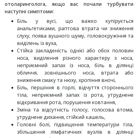
отоларинголога, якщо вас почали турбувати
наступні симптоми:
Біль у вусі, що важко купірується
анальгетиками, раптова втрата чи зниження
слуху, поява вушного шуму, головокружіння та
виділень із вуха,
Стійка закладеність однієї або обох половин
носа, виділення різного характеру з носа,
неприємний запах із носа, біль в ділянці
обличчя, зовнішнього носа, втрата або
зниження смаку та нюху, хропіння вночі,
Біль, першіння в горлі, відчуття стороннього
тіла, неприємний запах із рота, утруднене
відкривання рота, порушення ковтання,
Зміна та відсутність голосу, голосова втома,
утруднене дихання, стійкий кашель,
Головні болі, підвищення температури тіла,
збільшення лімфатичних вузлів в ділянці