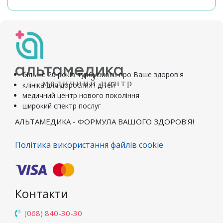
альтамедика
більше 20 років турбуємось про Ваше здоров'я
медичний центр
клініка для дорослих і дітей
медичний центр нового покоління
широкий спектр послуг
АЛЬТАМЕДИКА - ФОРМУЛА ВАШОГО ЗДОРОВ'Я!
Політика використання файлів cookie
Контакти
(068) 840-30-30