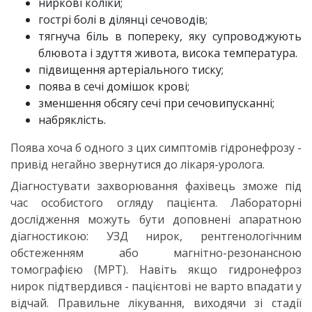
ниркові коліки;
гострі болі в ділянці сечоводів;
тягнуча біль в попереку, яку супроводжують
блювота і здуття живота, висока температура.
підвищення артеріального тиску;
поява в сечі домішок крові;
зменшення обсягу сечі при сечовипусканні;
набряклість.
Поява хоча б одного з цих симптомів гідронефрозу -
привід негайно звернутися до лікаря-уролога.
Діагностувати захворювання фахівець зможе під
час особистого огляду пацієнта. Лабораторні
дослідження можуть бути доповнені апаратною
діагностикою: УЗД нирок, рентгенологічним
обстеженням або магнітно-резонансною
томографією (МРТ). Навіть якщо гидронефроз
нирок підтвердився - пацієнтові не варто впадати у
відчай. Правильне лікування, виходячи зі стадії