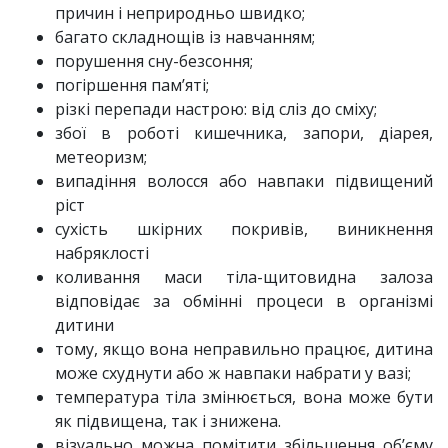
причин і неприродньо швидко;
багато складнощів із навчанням;
порушення сну-безсоння;
погіршення пам’яті;
різкі перепади настрою: від сліз до сміху;
збої в роботі кишечника, запори, діарея,
метеоризм;
випадіння волосся або навпаки підвищений
ріст
сухість шкірних покривів, виникнення
набряклості
коливання маси тіла-щитовидна залоза
відповідає за обмінні процеси в організмі
дитини
тому, якщо вона неправильно працює, дитина
може схуднути або ж навпаки набрати у вазі;
температура тіла змінюється, вона може бути
як підвищена, так і знижена.
візуально можна помітити збільшення об’єму