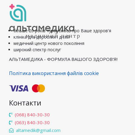
альтамедика
більше 20 років турбуємось про Ваше здоров'я
медичний центр
клініка для дорослих і дітей
медичний центр нового покоління
широкий спектр послуг
АЛЬТАМЕДИКА - ФОРМУЛА ВАШОГО ЗДОРОВ'Я!
Політика використання файлів cookie
Контакти
(068) 840-30-30
(063) 840-30-30
altamedik@gmail.com