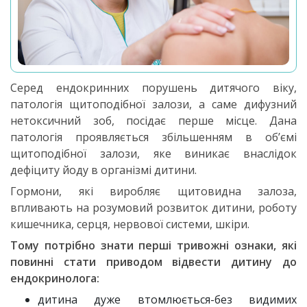
Серед ендокринних порушень дитячого віку,
патологія щитоподібної залози, а саме дифузний
нетоксичний зоб, посідає перше місце. Дана
патологія проявляється збільшенням в об’ємі
щитоподібної залози, яке виникає внаслідок
дефіциту йоду в організмі дитини.
Гормони, які виробляє щитовидна залоза,
впливають на розумовий розвиток дитини, роботу
кишечника, серця, нервової системи, шкіри.
Тому потрібно знати перші тривожні ознаки, які
повинні стати приводом відвести дитину до
ендокринолога:
дитина дуже втомлюється-без видимих