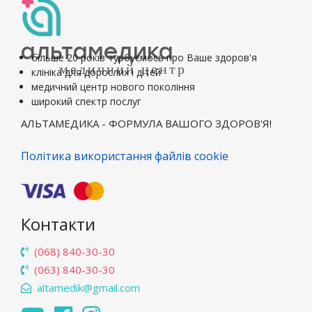
альтамедика
більше 20 років турбуємось про Ваше здоров'я
медичний центр
клініка для дорослих і дітей
медичний центр нового покоління
широкий спектр послуг
АЛЬТАМЕДИКА - ФОРМУЛА ВАШОГО ЗДОРОВ'Я!
Політика використання файлів cookie
Контакти
(068) 840-30-30
(063) 840-30-30
altamedik@gmail.com