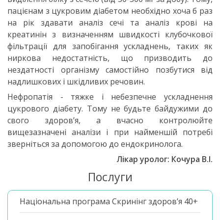
пацієнам з цукровим діабетом необхідно хоча б раз
на рік здавати аналіз сечі та аналіз крові на
креатинін з визначенням швидкості клубочкової
фільтрації для запобігання ускладнень, таких як
ниркова недостатність, що призводить до
нездатності організму самостійно позбутися від
надлишкових і шкідливих речовин.
Нефропатія - тяжке і небезпечне ускладнення
цукрового діабету. Тому не будьте байдужими до
свого здоров’я, а вчасно контролюйте
вищезазначені аналізи і при найменшій потребі
зверніться за допомогою до ендокринолога.
Лікар уролог: Кочура В.І.
Послуги
Національна програма Скринінг здоров’я 40+