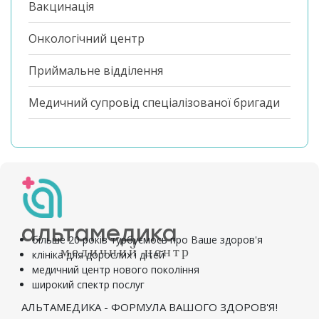
Вакцинація
Онкологічний центр
Приймальне відділення
Медичний супровід спеціалізованої бригади
альтамедика
більше 20 років турбуємось про Ваше здоров'я
медичний центр
клініка для дорослих і дітей
медичний центр нового покоління
широкий спектр послуг
АЛЬТАМЕДИКА - ФОРМУЛА ВАШОГО ЗДОРОВ'Я!