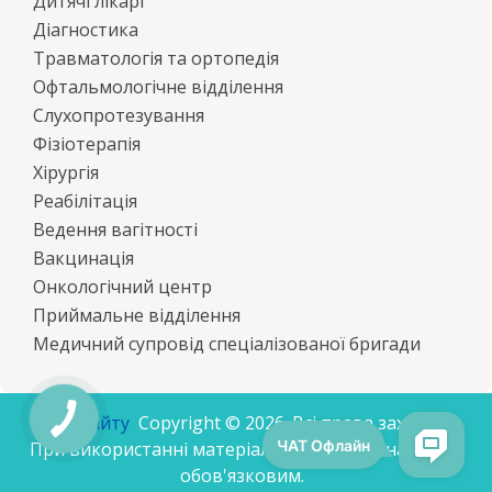
Дитячі лікарі
Діагностика
Травматологія та ортопедія
Офтальмологічне відділення
Слухопротезування
Фізіотерапія
Хірургія
Реабілітація
Ведення вагітності
Вакцинація
Онкологічний центр
Приймальне відділення
Медичний супровід спеціалізованої бригади
Мапа сайту
Cоpyright © 2026. Всі права захищені.
При використанні матеріалів посилання на сайт є
обов'язковим.