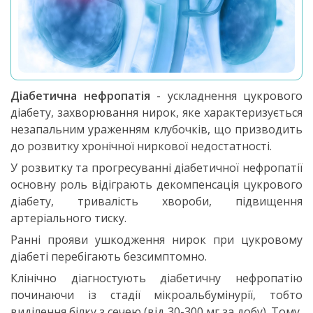
Діабетична нефропатія
- ускладнення цукрового
діабету, захворювання нирок, яке характеризується
незапальним ураженням клубочків, що призводить
до розвитку хронічної ниркової недостатності.
У розвитку та прогресуванні діабетичної нефропатії
основну роль відіграють декомпенсація цукрового
діабету, тривалість хвороби, підвищення
артеріального тиску.
Ранні прояви ушкодження нирок при цукровому
діабеті перебігають безсимптомно.
Клінічно діагностують діабетичну нефропатію
починаючи із стадії мікроальбумінурії, тобто
виділення білку з сечею (від 30-300 мг за добу). Тому,