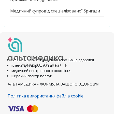
Медичний супровід спеціалізованої бригади
альтамедика
більше 20 років турбуємось про Ваше здоров'я
медичний центр
клініка для дорослих і дітей
медичний центр нового покоління
широкий спектр послуг
АЛЬТАМЕДИКА - ФОРМУЛА ВАШОГО ЗДОРОВ'Я!
Політика використання файлів cookie