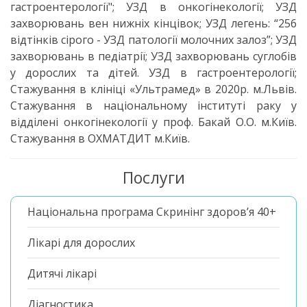
гастроентерології"; УЗД в онкогінекології; УЗД
захворювань вен нижніх кінцівок; УЗД легень: “256
відтінків сірого - УЗД патології молочних залоз”; УЗД
захворювань в педіатрії; УЗД захворювань суглобів
у дорослих та дітей. УЗД в гастроентерології;
Стажування в клініці «Ультрамед» в 2020р. м.Львів.
Стажування в національному інституті раку у
відділені онкогінекології у проф. Бакай О.О. м.Київ.
Стажування в ОХМАТДИТ м.Київ.
Послуги
Національна програма Скринінг здоров’я 40+
Лікарі для дорослих
Дитячі лікарі
Діагностика