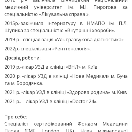
2012 р.– закінчила Вінницький національний
медичний університет ім. М.І. Пирогова за
спеціальністю «Лікувальна справа ».
2015р.-закінчила інтернатуру в НМАПО ім. П.Л.
Шупика за спеціальністю «Внутрішні хвороби».
2019 р.- спеціалізація «Ультразвукова діагностика».
2022р.-спеціалізація «Рентгенологія».
Досвід роботи:
2019 р.-лікар УЗД в клініці «ВНЛ» м. Київ
2020 р. -лікар УЗД в клініці «Нова Медикал» м. Буча
та м. Бородянка.
2021 р. -лікар УЗД в клініці «Здорова родина» м. Київ
2021 р.. – лікар УЗД в клініці «Doctor 24».
Про себе:
Спеціаліст сертифікований Фондом Медицини
Плода (FMF, London, UK). Член міжнародної