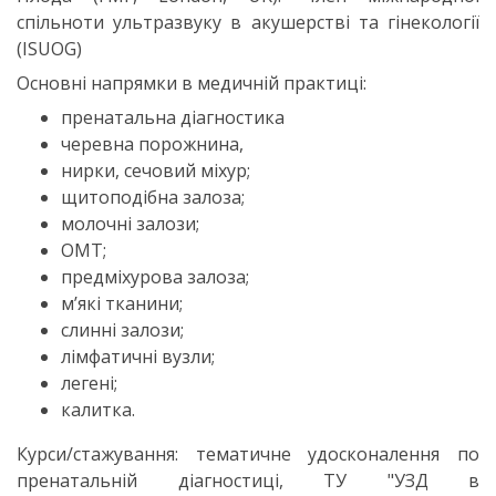
спільноти ультразвуку в акушерстві та гінекології
(ISUOG)
Основні напрямки в медичній практиці:
пренатальна діагностика
черевна порожнина,
нирки, сечовий міхур;
щитоподібна залоза;
молочні залози;
ОМТ;
предміхурова залоза;
м’які тканини;
слинні залози;
лімфатичні вузли;
легені;
калитка.
Курси/стажування: тематичне удосконалення по
пренатальній діагностиці, ТУ "УЗД в