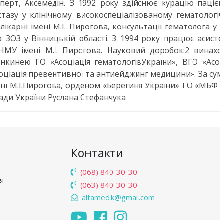
ерт, Аксемедін. З 1992 року здійснює курацію паціє
стазу у клінічному високоспеціалізованому гематолог
 лікарні імені М.І. Пирогова, консультації гематолога у
а ЗОЗ у Вінницькій області. З 1994 року працює асис
У імені М.І. Пирогова. Науковий доробок:2 винахо
ленкинею ГО «Асоціація гематологівУкраїни», ВГО «Асо
оціація превентивної та антиейджинг медицини». За су
і М.І.Пирогова, орденом «Берегиня України» ГО «МБФ
ади України Руслана Стефанчука
Контакти
(068) 840-30-30
'я
(063) 840-30-30
altamedik@gmail.com