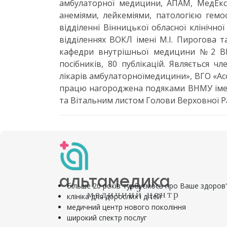
амбулаторної медицини, АПАМ, МедЕксп
анеміями, лейкеміями, патологією гемо
відділенні Вінницької обласної клінічної
відділеннях ВОКЛ імені М.І. Пирогова т
кафедри внутрішньої медицини №2 ВНМ
посібників, 80 публікацій. Являється ч
лікарів амбулаторноїмедицини», ВГО «Ас
працю нагороджена подяками ВНМУ імен
та Вітальним листом Голови Верховної Р
альтамедика
більше 20 років турбуємось про Ваше здоров
медичний центр
клініка для дорослих і дітей
медичний центр нового покоління
широкий спектр послуг