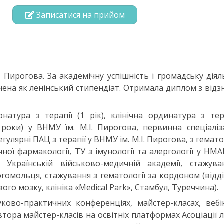
Записатися на прийом
. Пирогова. За академічну успішність і громадську діял
чена як ленінський стипендіат. Отримала диплом з від
натура з терапії (1 рік), клінічна ординатура з тер
роки) у ВНМУ їм. М.І. Пирогова, первинна спеціаліз
гулярні ПАЦ з терапії у ВНМУ ім. М.І. Пирогова, з гематол
ної фармакології, ТУ з імунології та алергології у НМА
Українській військово-медичній академії, стажува
Богомольця, стажування з гематології за кордоном (відд
ого мозку, клініка «Medical Park», Стамбул, Туреччина).
ково-практичних конференціях, майстер-класах, вебі
втора майстер-класів на освітніх платформах Асоціації л