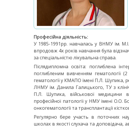
Професійна діяльність:
У 1985-1991рр. навчалась у ВНМУ ім. М.І
впродовж 4х років навчання була відзна
за спеціальністю лікувальна справа.
Післядипломна освіта: поглиблена інтер
поглибленим вивченням гематології (2 
гематології у КМАПО імені П.Л. Шупика, ре
ЛНМУ ім. Данила Галицького, ТУ з клініч
П.Л. Шупика, військової медицини в 
професійної патології у НМУ імені О.О. 
онкогематології та трансплантації кістков
Регулярно бере участь в поточних нау
школах в якості слухача та доповідача, а