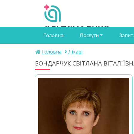
альтамедика
Головна
Послуги
Запит
медичний центр
Головна
Лікарі
БОНДАРЧУК СВІТЛАНА ВІТАЛІЇВН