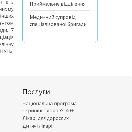
нтів з
Приймальне відділення
ічному
 інших
Медичний супровід
тентом
спеціалізованої бригади
ди, 7
ціація
млінну
 НУН»,
Послуги
Національна програма
Скринінг здоров’я 40+
Лікарі для дорослих
Дитячі лікарі