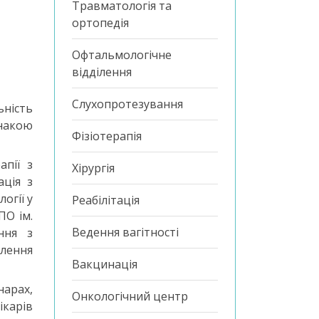
Травматологія та
ортопедія
Офтальмологічне
відділення
Слухопротезування
ьність
знакою
Фізіотерапія
апії з
Хірургія
ація з
огії у
Реабілітація
ПО ім.
Ведення вагітності
ння з
ілення
Вакцинація
нарах,
Онкологічний центр
ікарів