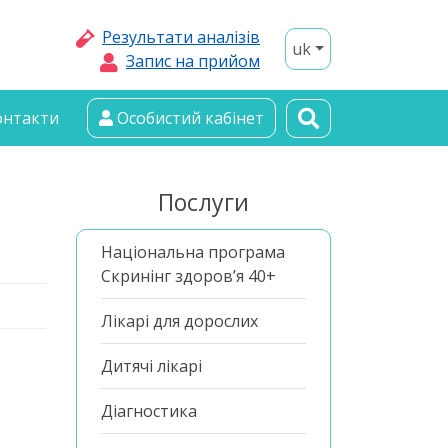
Результати аналізів
uk
Запис на прийом
онтакти
Особистий кабінет
Послуги
Національна програма
Скринінг здоров’я 40+
Лікарі для дорослих
Дитячі лікарі
Діагностика