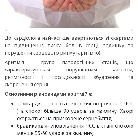
До кардіолога найчастіше звертаються зі скаргами
на підвищення тиску, болі в серці, задишку та
порушення серцевого ритму (аритмію).
Аритмія - група патологічних станів, що
характеризуються порушенням частоти,
ритмічності і послідовності збудження та
скорочення серця.
Основними різновидами аритмій є:
тахікардія – частота серцевих скорочень ( ЧСС
) в спокої більше 90 ударів за хвилину. Хворі
скаржаться на прискорене серцебиття;
брадикардія- уповільнення ЧСС в стані спокою
менше 55-60 ударів за хвилину;