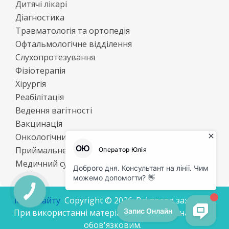
Дитячі лікарі
Діагностика
Травматологія та ортопедія
Офтальмологічне відділення
Слухопротезування
Фізіотерапія
Хірургія
Реабілітація
Ведення вагітності
Вакцинація
Онкологічний центр
Приймальне відділення
Медичний супровід спеціалізованої бригади
Мапа сайту
Cоpyright © 2026. Всі права захищені.
При використанні матеріалів посилання на сайт є
обов'язковим.