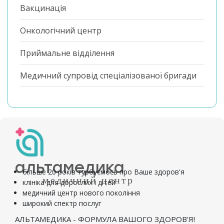
Вакцинація
Онкологічний центр
Приймальне відділення
Медичний супровід спеціалізованої бригади
альтамедика
більше 20 років турбуємось про Ваше здоров'я
медичний центр
клініка для дорослих і дітей
медичний центр нового покоління
широкий спектр послуг
АЛЬТАМЕДИКА - ФОРМУЛА ВАШОГО ЗДОРОВ'Я!