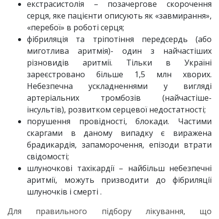
екстрасистолія – позачергове скорочення
серця, яке пацієнти описують як «завмирання»,
«перебої» в роботі серця;
фібриляція та тріпотіння передсердь (або
миготлива аритмія)- один з найчастіших
різновидів аритмії. Тільки в Україні
зареєстровано більше 1,5 млн хворих.
Небезпечна ускладненнями у вигляді
артеріальних тромбозів (найчастіше-
інсультів), розвитком серцевої недостатності;
порушення провідності, блокади. Частими
скаргами в даному випадку є виражена
брадикардія, запаморочення, епізоди втрати
свідомості;
шлуночкові тахікардії – найбільш небезпечні
аритмії, можуть призводити до фібриляції
шлуночків і смерті .
Для правильного підбору лікування, що