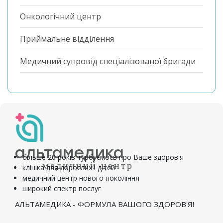
Онкологічний центр
Приймальне відділення
Медичний супровід спеціалізованої бригади
альтамедика
більше 20 років турбуємось про Ваше здоров'я
медичний центр
клініка для дорослих і дітей
медичний центр нового покоління
широкий спектр послуг
АЛЬТАМЕДИКА - ФОРМУЛА ВАШОГО ЗДОРОВ'Я!