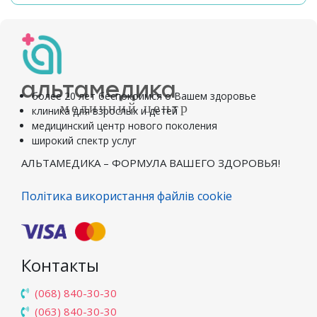
альтамедика
более 20 лет беспокоимся о Вашем здоровье
медичний центр
клиника для взрослых и детей
медицинский центр нового поколения
широкий спектр услуг
АЛЬТАМЕДИКА – ФОРМУЛА ВАШЕГО ЗДОРОВЬЯ!
Політика використання файлів cookie
Контакты
(068) 840-30-30
(063) 840-30-30