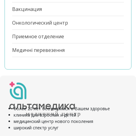
Вакцинация
Онкологический центр
Приемное отделение
Медичні перевезення
альтамедика
более 20 лет беспокоимся о Вашем здоровье
медичний центр
клиника для взрослых и детей
медицинский центр нового поколения
широкий спектр услуг