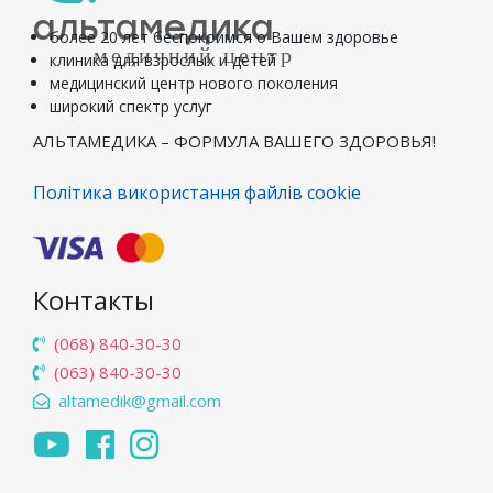
альтамедика
более 20 лет беспокоимся о Вашем здоровье
медичний центр
клиника для взрослых и детей
медицинский центр нового поколения
широкий спектр услуг
АЛЬТАМЕДИКА – ФОРМУЛА ВАШЕГО ЗДОРОВЬЯ!
Політика використання файлів cookie
Контакты
(068) 840-30-30
(063) 840-30-30
altamedik@gmail.com