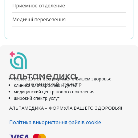
Приемное отделение
Медичні перевезення
альтамедика
более 20 лет беспокоимся о Вашем здоровье
медичний центр
клиника для взрослых и детей
медицинский центр нового поколения
широкий спектр услуг
АЛЬТАМЕДИКА – ФОРМУЛА ВАШЕГО ЗДОРОВЬЯ!
Політика використання файлів cookie