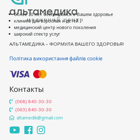
альтамедика
более 20 лет беспокоимся о Вашем здоровье
медичний центр
клиника для взрослых и детей
медицинский центр нового поколения
широкий спектр услуг
АЛЬТАМЕДИКА – ФОРМУЛА ВАШЕГО ЗДОРОВЬЯ!
Політика використання файлів cookie
Контакты
(068) 840-30-30
(063) 840-30-30
altamedik@gmail.com