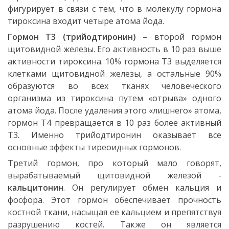
фигурирует в связи с тем, что в молекулу гормона
тироксина входит четыре атома йода.
Гормон Т3 (трийодтиронин)
– второй гормон
щитовидной железы. Его активность в 10 раз выше
активности тироксина. 10% гормона Т3 выделяется
клетками щитовидной железы, а остальные 90%
образуются во всех тканях человеческого
организма из тироксина путем «отрыва» одного
атома йода. После удаления этого «лишнего» атома,
гормон Т4 превращается в 10 раз более активный
Т3. Именно трийодтиронин оказывает все
основные эффекты тиреоидных гормонов.
Третий гормон, про который мало говорят,
вырабатываемый щитовидной железой -
кальцитонин
. Он регулирует обмен кальция и
фосфора. Этот гормон обеспечивает прочность
костной ткани, насыщая ее кальцием и препятствуя
разрушению костей. Также он является