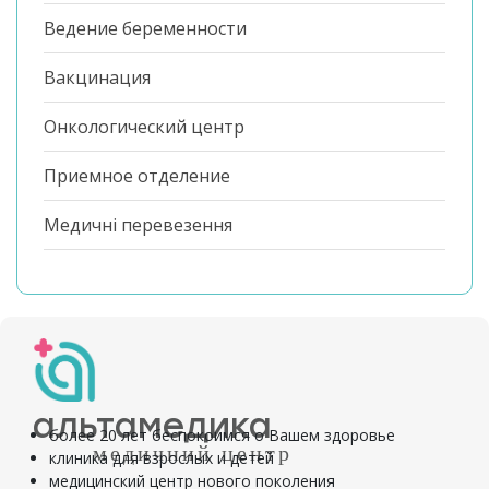
Ведение беременности
Вакцинация
Онкологический центр
Приемное отделение
Медичні перевезення
альтамедика
более 20 лет беспокоимся о Вашем здоровье
медичний центр
клиника для взрослых и детей
медицинский центр нового поколения