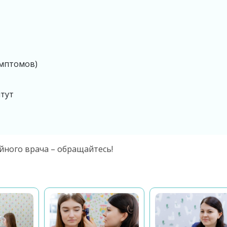
имптомов)
итут
ейного врача – обращайтесь!