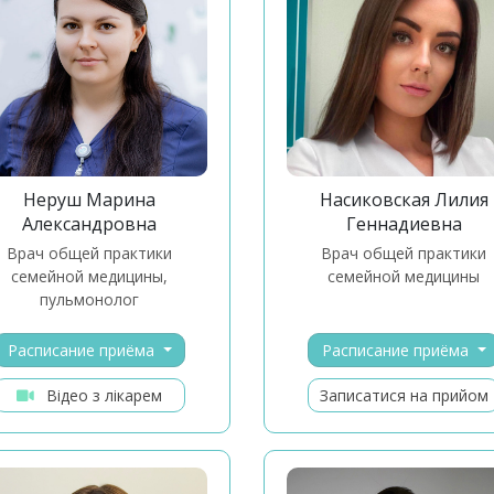
Неруш Марина
Насиковская Лилия
Александровна
Геннадиевна
врач общей практики
врач общей практики
семейной медицины,
семейной медицины
пульмонолог
Расписание приёма
Расписание приёма
Відео з лікарем
Записатися на прийом