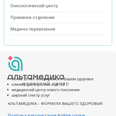
Онкологический центр
Приемное отделение
Медичні перевезення
альтамедика
более 20 лет беспокоимся о Вашем здоровье
медичний центр
клиника для взрослых и детей
медицинский центр нового поколения
широкий спектр услуг
АЛЬТАМЕДИКА – ФОРМУЛА ВАШЕГО ЗДОРОВЬЯ!
Політика використання файлів cookie