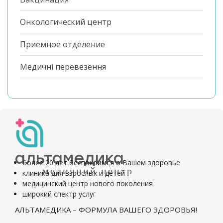
Онкологический центр
Приемное отделение
Медичні перевезення
альтамедика
более 20 лет беспокоимся о Вашем здоровье
медичний центр
клиника для взрослых и детей
медицинский центр нового поколения
широкий спектр услуг
АЛЬТАМЕДИКА – ФОРМУЛА ВАШЕГО ЗДОРОВЬЯ!