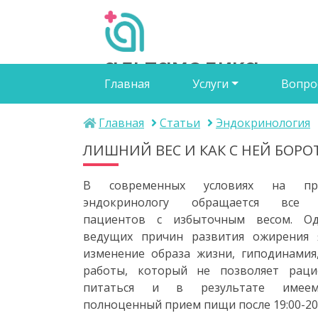
альтамедика
Главная
Услуги
Вопро
медичний центр
Главная
Статьи
Эндокринология
ЛИШНИЙ ВЕС И КАК С НЕЙ БОРО
В современных условиях на п
эндокринологу обращается все 
пациентов с избыточным весом. О
ведущих причин развития ожирения я
изменение образа жизни, гиподинамия
работы, который не позволяет раци
питаться и в результате имее
полноценный прием пищи после 19:00-20