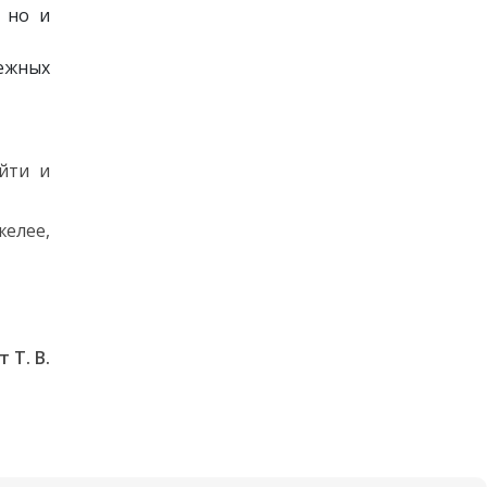
 но и
ежных
йти и
желее,
 Т. В.