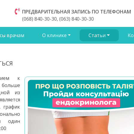
ПРЕДВАРИТЕЛЬНАЯ ЗАПИСЬ ПО ТЕЛЕФОНАМ
(068) 840-30-30, (063) 840-30-30
сы врачам
О клинике
Статьи
Ко
ТЬСЯ
рием к
больше
дной из
вляется
, график
онально
м один
:00