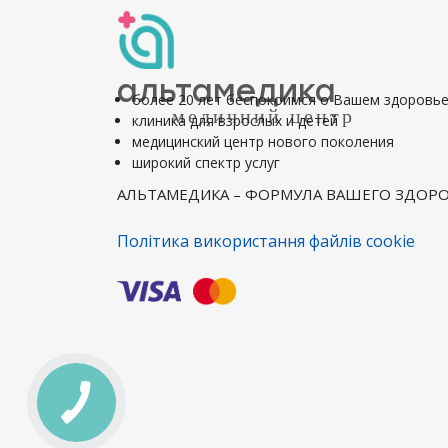
альтамедика
более 20 лет беспокоимся о Вашем здоровь
медичний центр
клиника для взрослых и детей
медицинский центр нового поколения
широкий спектр услуг
АЛЬТАМЕДИКА – ФОРМУЛА ВАШЕГО ЗДОРО
Політика використання файлів cookie