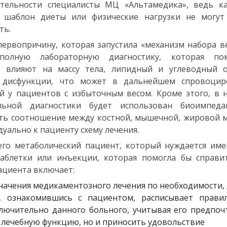
ятельности специалисты МЦ «Альтамедика», ведь к
 шаблон диеты или физические нагрузки не могут
ть.
ервопричину, которая запустила «механизм набора ве
лную лабораторную диагностику, которая по
 влияют на массу тела, липидный и углеводный о
 дисфункции, что может в дальнейшем спровоцир
ий у пациентов с избыточным весом. Кроме этого, в
льной диагностики будет использован биоимпеда
ть соотношение между костной, мышечной, жировой 
уально к пациенту схему лечения.
его метаболический пациент, который нуждается име
аблетки или инъекции, которая помогла бы справит
ациента включает:
начения медикаментозного лечения по необходимости,
я, ознакомившись с пациентом, расписывает правил
лючительно данного больного, учитывая его предпоч
 лечебную функцию, но и приносить удовольствие