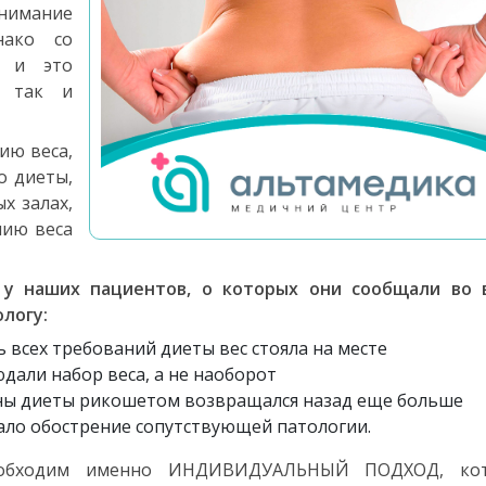
внимание
нако со
я и это
, так и
ию веса,
о диеты,
х залах,
нию веса
 у наших пациентов, о которых они сообщали во 
логу:
 всех требований диеты вес стояла на месте
али набор веса, а не наоборот
мены диеты рикошетом возвращался назад еще больше
ало обострение сопутствующей патологии.
необходим именно ИНДИВИДУАЛЬНЫЙ ПОДХОД, ко