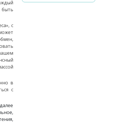
аждый
 быть
са», с
может
бмен,
овать
 нашем
нсный
массой
нно в
ься с
 далее
ьное,
тения,