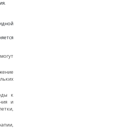
ия.
идной
няется
 могут
ожение
льких
оды к
ния и
летки,
рапии,