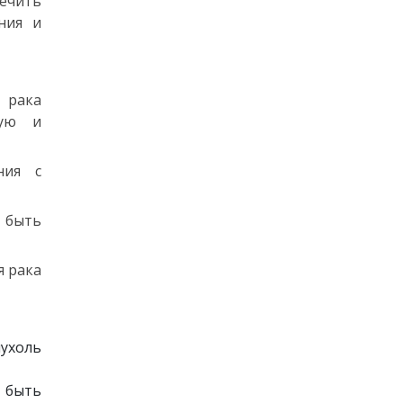
печить
ния и
 рака
ную и
ния с
 быть
я рака
ухоль
 быть