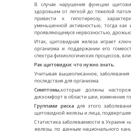
В случае нарушения функции щитови
здоровьем от легкой до тяжелой патол
привести к гипотиреозу, характер
уменьшенной активностью, тогда как 
проявляющемуся нервозностью, дрожью
Итак, щитовидная железа играет клю
организма и поддержании его гомеост
спектра физиологических процессов, вл
Рак щитовидки: что нужно знать.
Учитывая вышеописанное, заболевания 
последствия для организма.
Симптомы,
которые должны насторож
дискомфорт в области шеи, изменение го
Группами риска
для этого заболевани
щитовидной железы и лица, подвергшие
Статистика заболеваемости в Украине на
железы, по данным национального канц