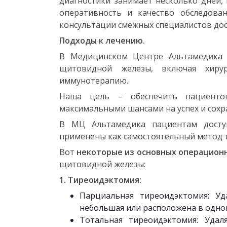
диагностики занимает несколько дней,
оперативность и качество обследова
консультации смежных специалистов дос
Подходы к лечению.
В Медицинском Центре Альтамедика 
щитовидной железы, включая хирур
иммунотерапию.
Наша цель – обеспечить пациенто
максимальными шансами на успех и сохр
В МЦ Альтамедика пациентам доступ
применены как самостоятельный метод т
Вот
некоторые из основных операцион
щитовидной железы:
1. Тиреоидэктомия:
Парциальная тиреоидэктомия: Уд
небольшая или расположена в одной
Тотальная тиреоидэктомия: Удал