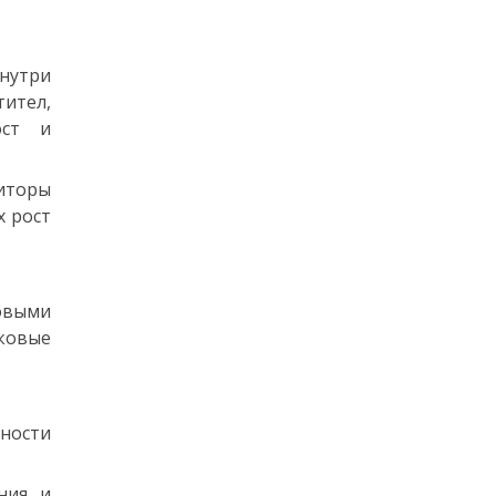
внутри
ител,
ост и
иторы
х рост
овыми
аковые
ности
ния и