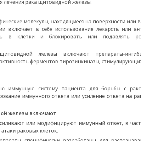
я лечения рака щитовидной железы.
ифические молекулы, находящиеся на поверхности или 
ии включает в себя использование лекарств или ант
ать в клетки и блокировать или подавлять р
щитовидной железы включают препараты-ингиб
т активность ферментов тирозинкиназы, стимулирующи
ную иммунную систему пациента для борьбы с рак
рование иммунного ответа или усиление ответа на р
ой железы включают:
усиливают или модифицируют иммунный ответ, в част
 атаки раковых клеток.
параты специфически разработаны для распознава