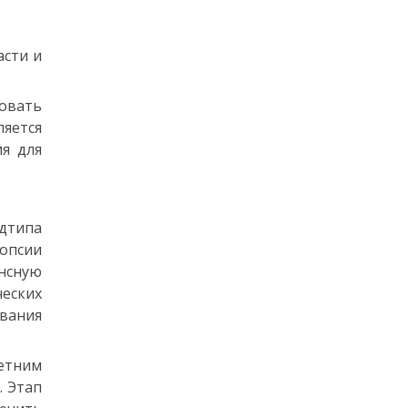
асти и
овать
яется
я для
одтипа
опсии
нсную
еских
вания
летним
. Этап