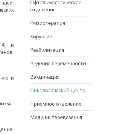
Офтальмологическое
 шеи,
отделение
еских
Физиотерапия
Хирургия
Т4) и
Реабилитация
анов,
Ведение беременности
Вакцинация
гию и
Онкологический центр
низма,
Приемное отделение
Медичні перевезення
щение.