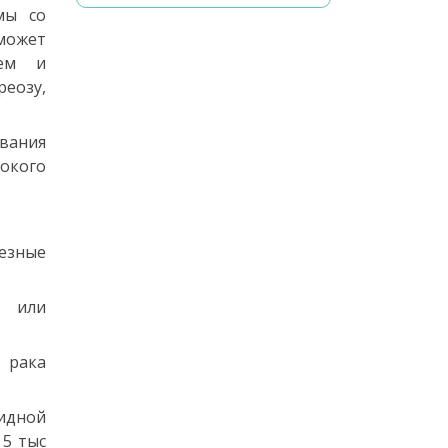
мы со
 может
ием и
еозу,
вания
окого
ьезные
ь или
 рака
видной
 5 тыс