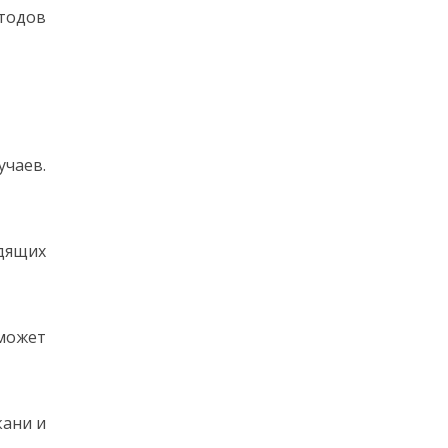
тодов
учаев.
дящих
может
кани и