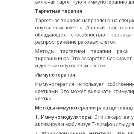
включая таргетную и иммунотерапию дл
Таргетная терапия
Таргетная терапия направлена ​​на спец
опухолевых клеток. Данный вид терап
обладающих способностью проник
распространение раковых клеток.
Методы таргетной терапии рака 
тирозинкиназ: Это лекарство блокируе
и деление опухолевых клеток.
Иммунотерапия
Иммунотерапия использует собствен
клетками. Это может включать стимули
клетки.
Методы иммунотерапии рака щитовидн
1. Иммуномодуляторы:
Эти лекарства 
активируя и мобилизуя Т-лимфоциты для
2. Моноклональные антитела:
Эти пре