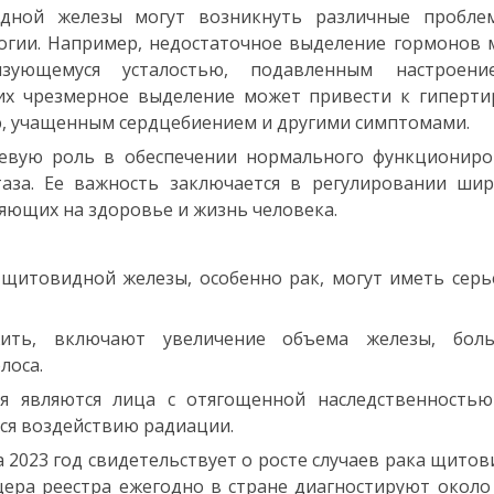
дной железы могут возникнуть различные пробле
огии. Например, недостаточное выделение гормонов
изующемуся усталостью, подавленным настроен
их чрезмерное выделение может привести к гипертир
, учащенным сердцебиением и другими симптомами.
чевую роль в обеспечении нормального функциониро
аза. Ее важность заключается в регулировании шир
ияющих на здоровье и жизнь человека.
щитовидной железы, особенно рак, могут иметь сер
ить, включают увеличение объема железы, бол
лоса.
я являются лица с отягощенной наследственностью
ся воздействию радиации.
 2023 год свидетельствует о росте случаев рака щито
ера реестра ежегодно в стране диагностируют около