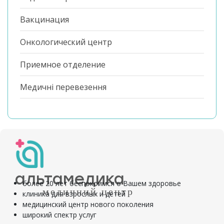
Вакцинация
Онкологический центр
Приемное отделение
Медичні перевезення
альтамедика
более 20 лет беспокоимся о Вашем здоровье
медичний центр
клиника для взрослых и детей
медицинский центр нового поколения
широкий спектр услуг