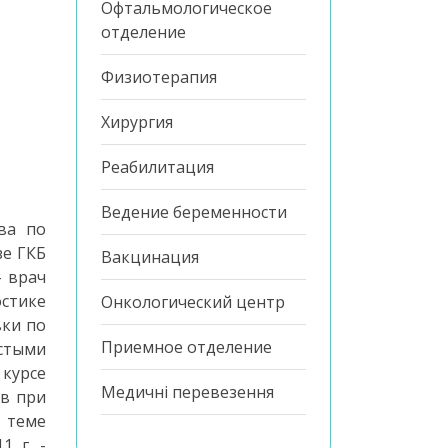
Офтальмологическое
отделение
Физиотерапия
Хирургия
Реабилитация
Ведение беременности
ва по
зе ГКБ
Вакцинация
- врач
остике
Онкологический центр
вки по
Приемное отделение
стыми
 курсе
Медичні перевезення
ев при
о теме
1 г. -