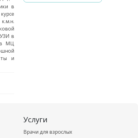
ики в
 курсе
к.м.н.
ковой
 УЗИ в
 в МЦ
юшной
аты и
Услуги
Врачи для взрослых