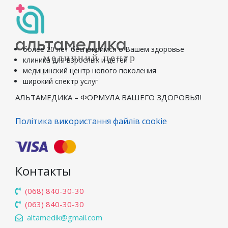
альтамедика
более 20 лет беспокоимся о Вашем здоровье
медичний центр
клиника для взрослых и детей
медицинский центр нового поколения
широкий спектр услуг
АЛЬТАМЕДИКА – ФОРМУЛА ВАШЕГО ЗДОРОВЬЯ!
Політика використання файлів cookie
Контакты
(068) 840-30-30
(063) 840-30-30
altamedik@gmail.com