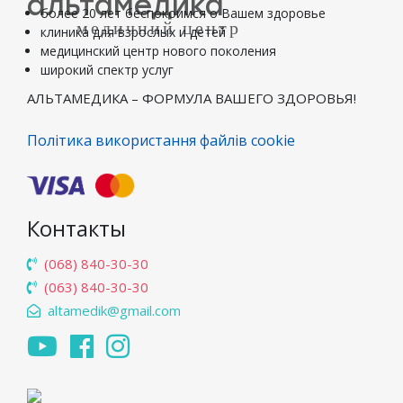
альтамедика
более 20 лет беспокоимся о Вашем здоровье
медичний центр
клиника для взрослых и детей
медицинский центр нового поколения
широкий спектр услуг
АЛЬТАМЕДИКА – ФОРМУЛА ВАШЕГО ЗДОРОВЬЯ!
Політика використання файлів cookie
Контакты
(068) 840-30-30
(063) 840-30-30
altamedik@gmail.com