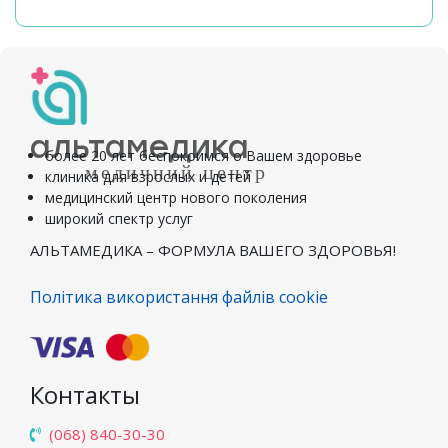
альтамедика
более 20 лет беспокоимся о Вашем здоровье
медичний центр
клиника для взрослых и детей
медицинский центр нового поколения
широкий спектр услуг
АЛЬТАМЕДИКА – ФОРМУЛА ВАШЕГО ЗДОРОВЬЯ!
Політика використання файлів cookie
Контакты
(068) 840-30-30