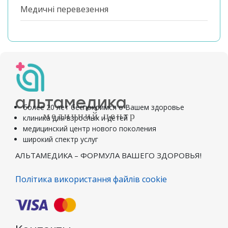
Медичні перевезення
альтамедика
более 20 лет беспокоимся о Вашем здоровье
медичний центр
клиника для взрослых и детей
медицинский центр нового поколения
широкий спектр услуг
АЛЬТАМЕДИКА – ФОРМУЛА ВАШЕГО ЗДОРОВЬЯ!
Політика використання файлів cookie