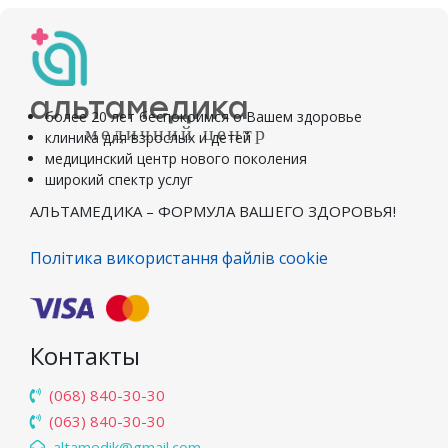
альтамедика
более 20 лет беспокоимся о Вашем здоровье
медичний центр
клиника для взрослых и детей
медицинский центр нового поколения
широкий спектр услуг
АЛЬТАМЕДИКА – ФОРМУЛА ВАШЕГО ЗДОРОВЬЯ!
Політика використання файлів cookie
Контакты
(068) 840-30-30
(063) 840-30-30
altamedik@gmail.com